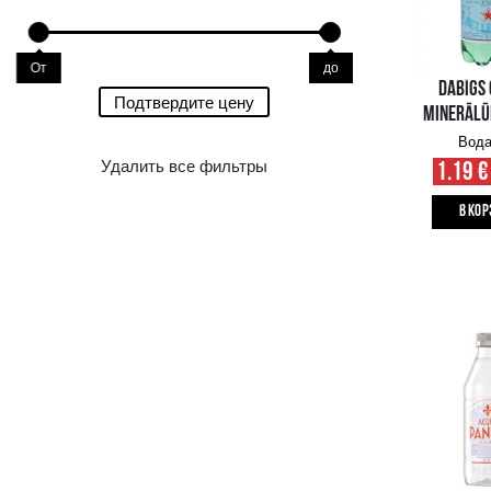
Цена
0.00 €
2.49 €
От
до
От
до
Подтвердите цену
Удалить все фильтры