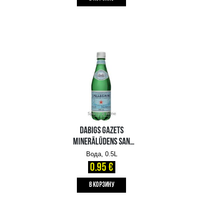
0.55 €
B КОРЗИНУ
DABĪGS NEGĀZĒTS