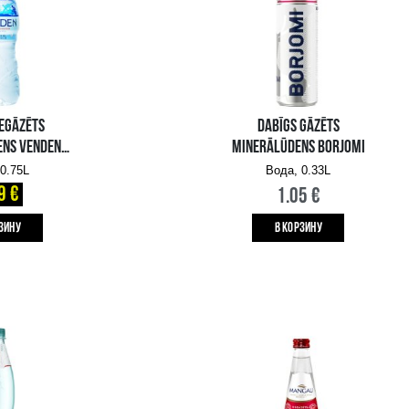
DABĪGS GĀZĒTS
MINERĀLŪDENS SAN
PELLEGRINO
Вода, 0.25L
0.99 €
B КОРЗИНУ