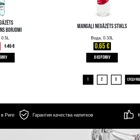
DABĪGS NEGĀZĒTS
MINERĀLŪDENS NEPTUNAS
Вода, 0.5L
0.59 €
B КОРЗИНУ