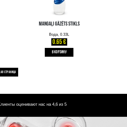
DABĪGS GĀZĒTS
MINERĀLŪDENS VENDEN
Вода, 0.5L
0.59 €
B КОРЗИНУ