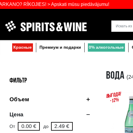
Самый широ
RĪKOJIES! > Apskati mūsu piedāvājumu!
Прибалтике
Красные
Премиум и подарки
0% a
ФИЛЬТР
Объем