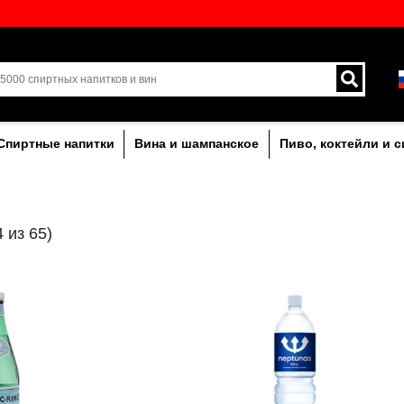
кий выбор напитков в
Доставка курьером и 
Латвии.
лкогольныe
Спиртные напитки
Вина и ша
ВОДА
(24 из 65)
Выгода!