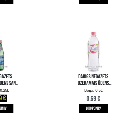
2.49 €
2.85 €
B КОРЗИНУ
DABĪGS GĀZĒTS