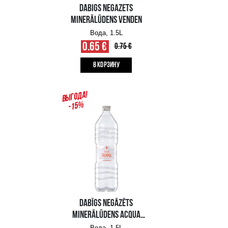
DABĪGS GĀZĒTS
MINERĀLŪDENS VENDEN
Вода, 1.5L
0.65 €
0.75 €