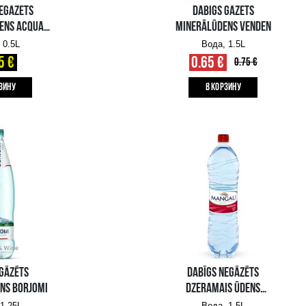
DABĪGS NEGĀZĒTS
MINERĀLŪDENS ACQUA
PANNA
Вода, 0.5L
0.95 €