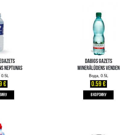
MINERĀLŪDENS BORJOMI
Вода, 0.5L
1.59 €
1.69 €
B КОРЗИНУ