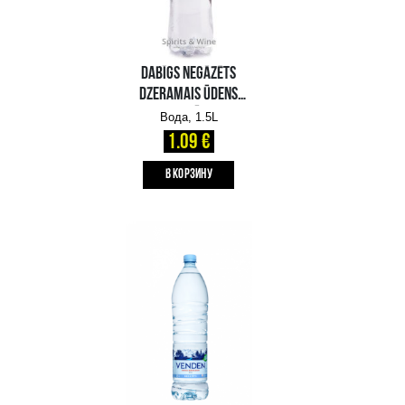
DABĪGS NEGĀZĒTS
MINERĀLŪDENS NEPTUNAS
Вода, 1.5L
0.75 €
B КОРЗИНУ