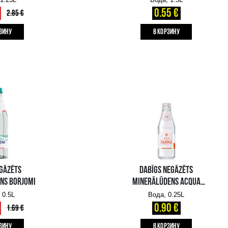
B КОРЗИНУ
DABĪGS GĀZĒTS
MINERĀLŪDENS BORJOMI
Вода, 1.25L