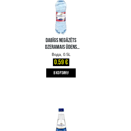
DABĪGS NEGĀZĒTS
DZERAMAIS ŪDENS
LIELBĀTA
Вода, 0.5L
0.69 €
B КОРЗИНУ