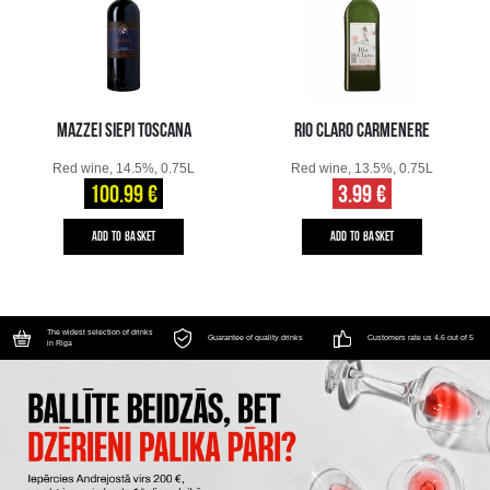
MAZZEI SIEPI TOSCANA
RIO CLARO CARMENERE
Red wine, 14.5%, 0.75L
Red wine, 13.5%, 0.75L
100.99 €
3.99 €
ADD TO BASKET
ADD TO BASKET
The widest selection of drinks
Guarantee of quality drinks
Customers rate us 4.6 out of 5
in Riga