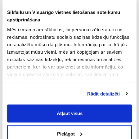
Sīkfailu un Vispārīgo vietnes lietošanas noteikumu
apstiprināšana
Mēs izmantojam sīkfailus, lai personalizētu saturu un
reklāmas, nodrošinātu sociālo saziņas līdzekļu funkcijas
un analizētu mūsu datplūsmu. Informāciju par to, kā jūs
izmantojat mūsu vietni, mēs arī kopīgojam ar saviem
sociālās saziņas līdzekļu, reklamēšanas un analīzes
partneriem, kuri to var apvienot ar citu informāciju, ko
viņiem sniedzat vai ko viņi apkopo, kad lietojat viņu
pakalpojumus.
Atļaujot nepieciešamos sīkfailus Jūs
Rādīt detalizēti
piekrītat
Vispārīgiem vietnes lietošanas
noteikumiem
(saīsināti - VVLN).
Atļaut visus
Pielāgot