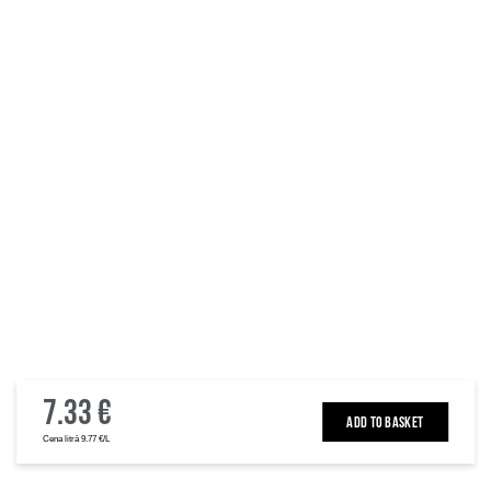
7.33 €
ADD TO BASKET
Cena litrā 9.77 €/L