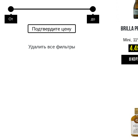
Цена
0.00 €
15.39 €
От
до
От
до
Подтвердите цену
Удалить все фильтры