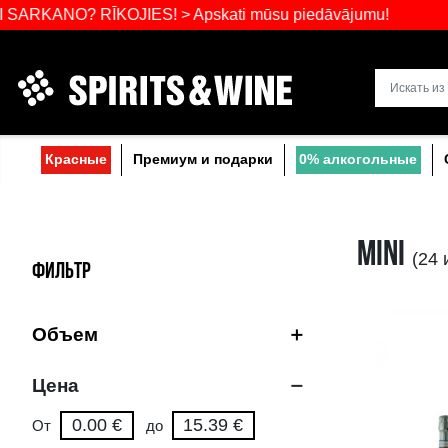
Самый широ
O? RĪKOJIES! > Apskati mūsu piedāvājumu!
Прибалтике
Красные
Премиум и подарки
0% a
ФИЛЬТР
Объем