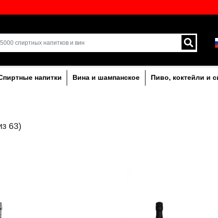
кий выбор напитков в
Доставка курьером и 
Латвии.
лкогольныe
Спиртные напитки
Вина и ша
MINI
(24 из 63)