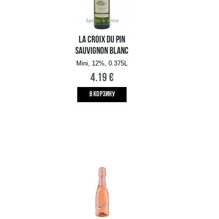
BOTTER PROSECCO
SPUMANTE DOC
Mini, 11%, 0.2L
3.79 €
B КОРЗИНУ