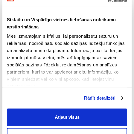
Sīkfailu un Vispārīgo vietnes lietošanas noteikumu
apstiprināšana
Mēs izmantojam sīkfailus, lai personalizētu saturu un
reklāmas, nodrošinātu sociālo saziņas līdzekļu funkcijas
un analizētu mūsu datplūsmu. Informāciju par to, kā jūs
izmantojat mūsu vietni, mēs arī kopīgojam ar saviem
sociālās saziņas līdzekļu, reklamēšanas un analīzes
partneriem, kuri to var apvienot ar citu informāciju, ko
viņiem sniedzat vai ko viņi apkopo, kad lietojat viņu
pakalpojumus.
Atļaujot nepieciešamos sīkfailus Jūs
Rādīt detalizēti
piekrītat
Vispārīgiem vietnes lietošanas
noteikumiem
(saīsināti - VVLN).
Atļaut visus