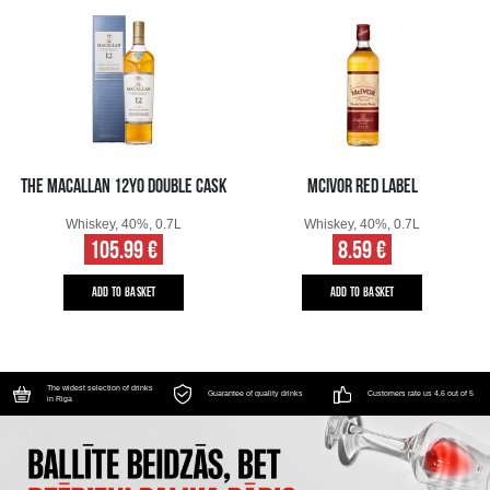
THE MACALLAN 12YO DOUBLE CASK
MCIVOR RED LABEL
Whiskey, 40%, 0.7L
Whiskey, 40%, 0.7L
105.99 €
8.59 €
ADD TO BASKET
ADD TO BASKET
The widest selection of drinks
Guarantee of quality drinks
Customers rate us 4.6 out of 5
in Riga