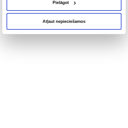
Pielāgot
Atļaut nepieciešamos