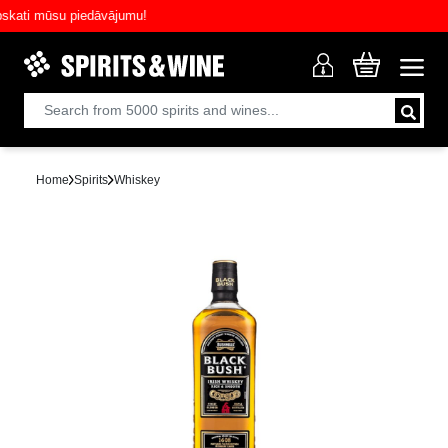
ti mūsu piedāvājumu!
Home
Spirits
Whiskey