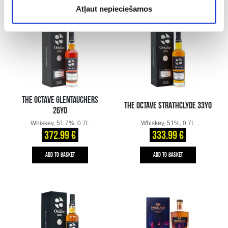
Atļaut nepieciešamos
THE OCTAVE GLENTAUCHERS
THE OCTAVE STRATHCLYDE 33YO
26YO
Whiskey, 51.7%, 0.7L
Whiskey, 51%, 0.7L
372.99 €
333.99 €
ADD TO BASKET
ADD TO BASKET