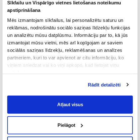
Sīkfailu un Vispārīgo vietnes lietošanas noteikumu
BENRINNES 21YO SINGLE MALT
GLENKINCHIE MALT 27YO GB
apstiprināšana
Whiskey, 55.4%, 0.7L
Whiskey, 58.3%, 0.7L
Mēs izmantojam sīkfailus, lai personalizētu saturu un
480.99 €
461.99 €
reklāmas, nodrošinātu sociālo saziņas līdzekļu funkcijas
ADD TO BASKET
ADD TO BASKET
un analizētu mūsu datplūsmu. Informāciju par to, kā jūs
izmantojat mūsu vietni, mēs arī kopīgojam ar saviem
sociālās saziņas līdzekļu, reklamēšanas un analīzes
partneriem, kuri to var apvienot ar citu informāciju, ko
viņiem sniedzat vai ko viņi apkopo, kad lietojat viņu
pakalpojumus.
Atļaujot nepieciešamos sīkfailus Jūs
Rādīt detalizēti
piekrītat
Vispārīgiem vietnes lietošanas
noteikumiem
(saīsināti - VVLN).
JOHNNIE WALKER BLUE LABEL
GLENFIDDICH 23YO GRAND CRU
Atļaut visus
ICE CHALET
Whiskey, 43%, 0.7L
Whiskey, 40%, 0.7L
402.99 €
429.99 €
Pielāgot
ADD TO BASKET
ADD TO BASKET