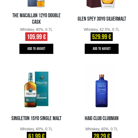
THE MACALLAN 12YO DOUBLE
GLEN SPEY 30YO SILVERMALT
CASK
Whiskey, 40%, 0.7L
Whiskey, 42.5%, 0.7L
105.99 €
529.99 €
ADD TO BASKET
ADD TO BASKET
SINGLETON 15YO SINGLE MALT
HAIG CLUB CLUBMAN
Whiskey, 40%, 0.7L
Whiskey, 40%, 0.7L
61.99 €
28.29 €