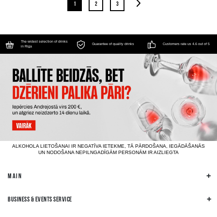
1
2
3
The widest selection of drinks
Guarantee of quality drinks
Customers rate us 4.6 out of 5
in Riga
ALKOHOLA LIETOŠANAI IR NEGATĪVA IETEKME, TĀ PĀRDOŠANA, IEGĀDĀŠANĀS
UN NODOŠANA NEPILNGADĪGĀM PERSONĀM IR AIZLIEGTA
MAIN
BUSINESS & EVENTS SERVICE