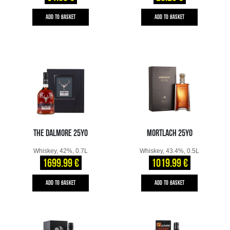
ADD TO BASKET
ADD TO BASKET
THE DALMORE 25YO
MORTLACH 25YO
Whiskey, 42%, 0.7L
Whiskey, 43.4%, 0.5L
1699.99 €
1019.99 €
ADD TO BASKET
ADD TO BASKET