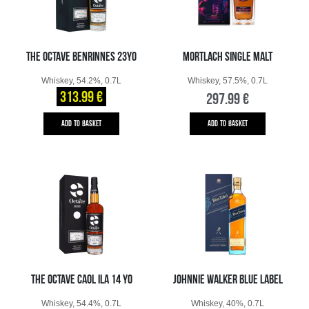
THE OCTAVE BENRINNES 23YO
MORTLACH SINGLE MALT
Whiskey, 54.2%, 0.7L
Whiskey, 57.5%, 0.7L
313.99 €
297.99 €
ADD TO BASKET
ADD TO BASKET
THE OCTAVE CAOL ILA 14 YO
JOHNNIE WALKER BLUE LABEL
Whiskey, 54.4%, 0.7L
Whiskey, 40%, 0.7L