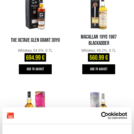
MACALLAN 19YO 1987
THE OCTAVE GLEN GRANT 30YO
BLACKADDER
Whiskey, 54.5%, 0.7L
Whiskey, 49.2%, 0.7L
694.99 €
560.99 €
ADD TO BASKET
ADD TO BASKET