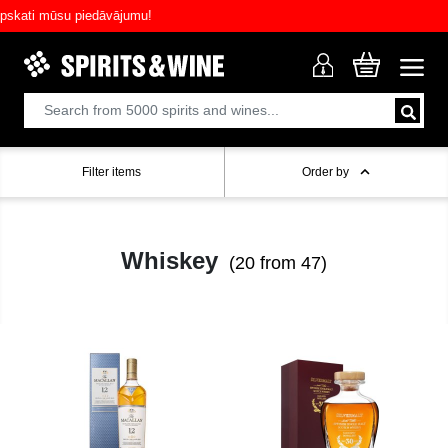
ati mūsu piedāvājumu!
Filter items
Order by
Whiskey
(20 from 47)