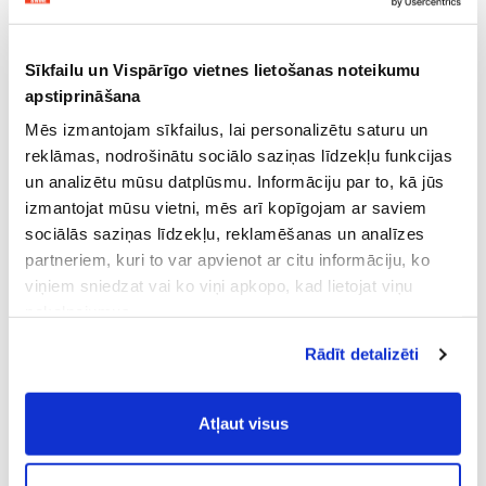
Sīkfailu un Vispārīgo vietnes lietošanas noteikumu
apstiprināšana
Mēs izmantojam sīkfailus, lai personalizētu saturu un
reklāmas, nodrošinātu sociālo saziņas līdzekļu funkcijas
un analizētu mūsu datplūsmu. Informāciju par to, kā jūs
izmantojat mūsu vietni, mēs arī kopīgojam ar saviem
sociālās saziņas līdzekļu, reklamēšanas un analīzes
partneriem, kuri to var apvienot ar citu informāciju, ko
viņiem sniedzat vai ko viņi apkopo, kad lietojat viņu
pakalpojumus.
Atļaujot nepieciešamos sīkfailus Jūs
Rādīt detalizēti
piekrītat
Vispārīgiem vietnes lietošanas
noteikumiem
(saīsināti - VVLN).
Atļaut visus