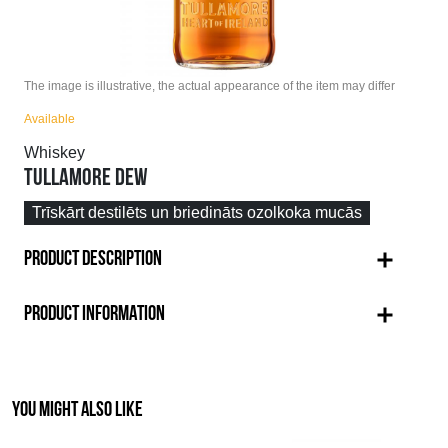
The image is illustrative, the actual appearance of the item may differ
Available
Whiskey
TULLAMORE DEW
Trīskārt destilēts un briedināts ozolkoka mucās
PRODUCT DESCRIPTION
PRODUCT INFORMATION
YOU MIGHT ALSO LIKE