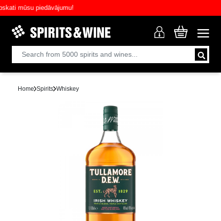
ti mūsu piedāvājumu!
Home
Spirits
Whiskey