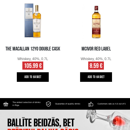
THE MACALLAN 12YO DOUBLE CASK
MCIVOR RED LABEL
Whiskey, 40%, 0.7L
Whiskey, 40%, 0.7L
105.99 €
8.59 €
ADD TO BASKET
ADD TO BASKET
The widest selection of drinks
Guarantee of quality drinks
Customers rate us 4.6 out of 5
in Riga