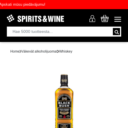
kati mūsu piedāvājumu!
Home
Väkevät alkoholijuomat
Whiskey