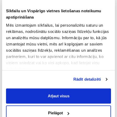
Sīkfailu un Vispārīgo vietnes lietošanas noteikumu
apstiprināšana
Mēs izmantojam sīkfailus, lai personalizētu saturu un
reklāmas, nodrošinātu sociālo saziņas līdzekļu funkcijas
un analizētu mūsu datplūsmu. Informāciju par to, kā jūs
izmantojat mūsu vietni, mēs arī kopīgojam ar saviem
sociālās saziņas līdzekļu, reklamēšanas un analīzes
partneriem, kuri to var apvienot ar citu informāciju, ko
viņiem sniedzat vai ko viņi apkopo, kad lietojat viņu
pakalpojumus.
Atļaujot nepieciešamos sīkfailus Jūs
Rādīt detalizēti
piekrītat
Vispārīgiem vietnes lietošanas
noteikumiem
(saīsināti - VVLN).
Atļaut visus
Pielāgot