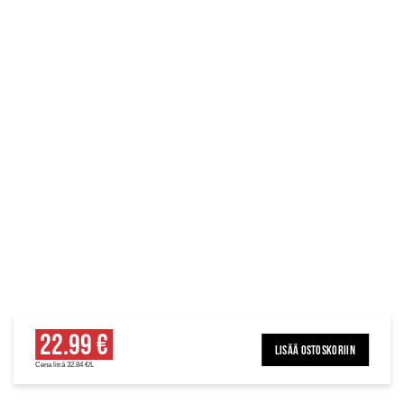
22.99 €
LISÄÄ OSTOSKORIIN
Cena litrā 32.84 €/L