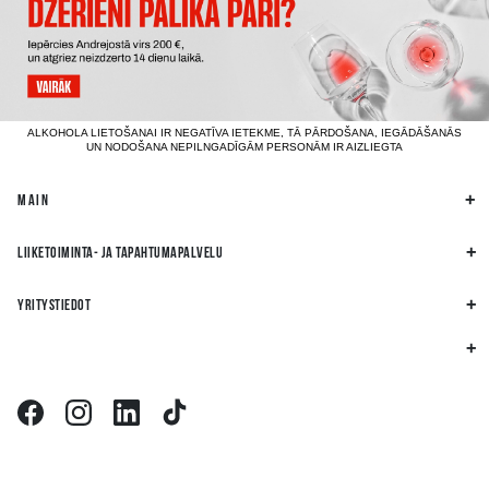
ALKOHOLA LIETOŠANAI IR NEGATĪVA IETEKME, TĀ PĀRDOŠANA, IEGĀDĀŠANĀS
UN NODOŠANA NEPILNGADĪGĀM PERSONĀM IR AIZLIEGTA
MAIN
LIIKETOIMINTA- JA TAPAHTUMAPALVELU
YRITYSTIEDOT