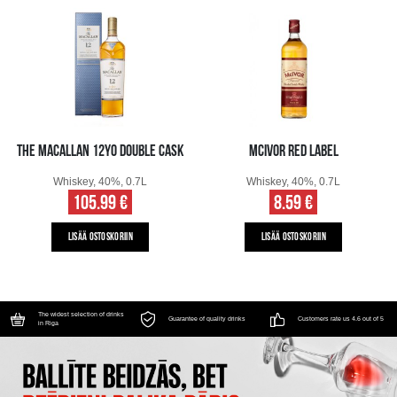
THE MACALLAN 12YO DOUBLE CASK
MCIVOR RED LABEL
Whiskey, 40%, 0.7L
Whiskey, 40%, 0.7L
105.99 €
8.59 €
LISÄÄ OSTOSKORIIN
LISÄÄ OSTOSKORIIN
The widest selection of drinks
Guarantee of quality drinks
Customers rate us 4.6 out of 5
in Riga