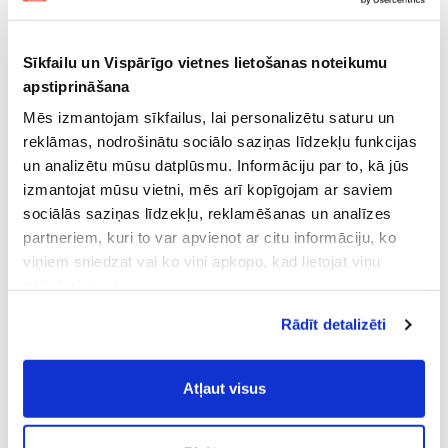
Sīkfailu un Vispārīgo vietnes lietošanas noteikumu
apstiprināšana
Mēs izmantojam sīkfailus, lai personalizētu saturu un
reklāmas, nodrošinātu sociālo saziņas līdzekļu funkcijas
un analizētu mūsu datplūsmu. Informāciju par to, kā jūs
izmantojat mūsu vietni, mēs arī kopīgojam ar saviem
sociālās saziņas līdzekļu, reklamēšanas un analīzes
partneriem, kuri to var apvienot ar citu informāciju, ko
viņiem sniedzat vai ko viņi apkopo, kad lietojat viņu
pakalpojumus.
Atļaujot nepieciešamos sīkfailus Jūs
Rādīt detalizēti
piekrītat
Vispārīgiem vietnes lietošanas
noteikumiem
(saīsināti - VVLN).
Atļaut visus