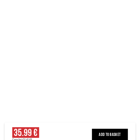
35.99 €
ADD TO BASKET
Cena litrā 51.41 €/L