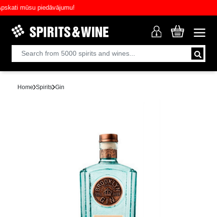
ati mūsu piedāvājumu!
Home
Spirits
Gin