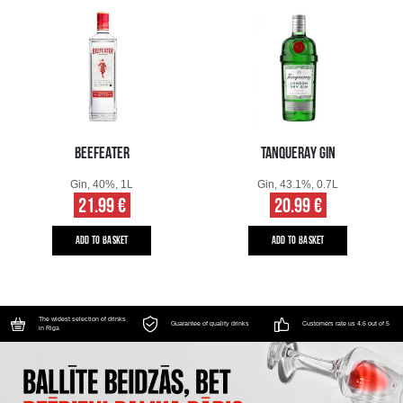
BEEFEATER
TANQUERAY GIN
Gin, 40%, 1L
Gin, 43.1%, 0.7L
21.99 €
20.99 €
ADD TO BASKET
ADD TO BASKET
The widest selection of drinks
Guarantee of quality drinks
Customers rate us 4.6 out of 5
in Riga