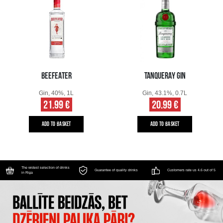
BEEFEATER
TANQUERAY GIN
Gin, 40%, 1L
Gin, 43.1%, 0.7L
21.99 €
20.99 €
ADD TO BASKET
ADD TO BASKET
The widest selection of drinks
Guarantee of quality drinks
Customers rate us 4.6 out of 5
in Riga