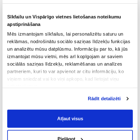
Sīkfailu un Vispārīgo vietnes lietošanas noteikumu
apstiprināšana
Mēs izmantojam sīkfailus, lai personalizētu saturu un
reklāmas, nodrošinātu sociālo saziņas līdzekļu funkcijas
un analizētu mūsu datplūsmu. Informāciju par to, kā jūs
izmantojat mūsu vietni, mēs arī kopīgojam ar saviem
sociālās saziņas līdzekļu, reklamēšanas un analīzes
partneriem, kuri to var apvienot ar citu informāciju, ko
viņiem sniedzat vai ko viņi apkopo, kad lietojat viņu
pakalpojumus.
Atļaujot nepieciešamos sīkfailus Jūs
Rādīt detalizēti
piekrītat
Vispārīgiem vietnes lietošanas
noteikumiem
(saīsināti - VVLN).
Atļaut visus
Pielāgot