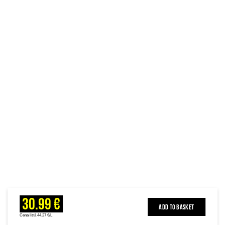
30.99 €
ADD TO BASKET
Cena litrā 44.27 €/L