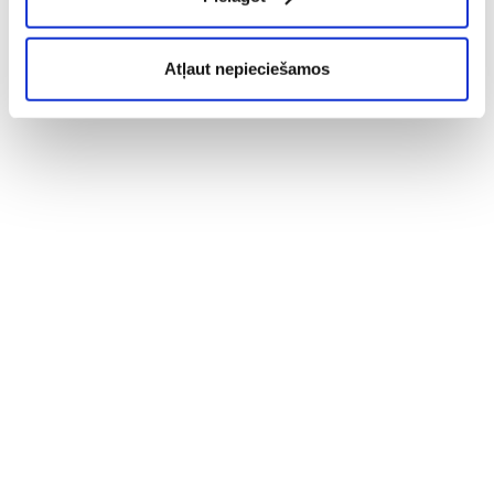
Atļaut nepieciešamos