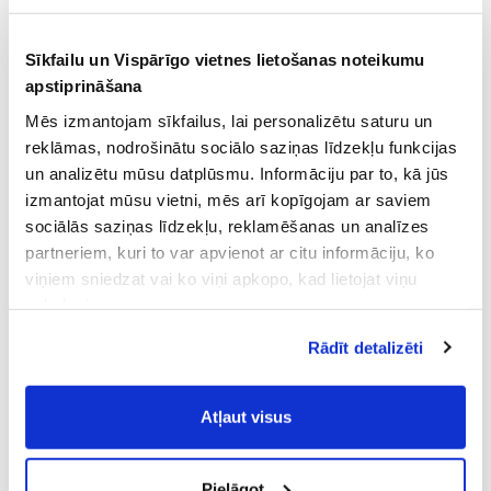
Sīkfailu un Vispārīgo vietnes lietošanas noteikumu
apstiprināšana
Mēs izmantojam sīkfailus, lai personalizētu saturu un
reklāmas, nodrošinātu sociālo saziņas līdzekļu funkcijas
un analizētu mūsu datplūsmu. Informāciju par to, kā jūs
izmantojat mūsu vietni, mēs arī kopīgojam ar saviem
sociālās saziņas līdzekļu, reklamēšanas un analīzes
partneriem, kuri to var apvienot ar citu informāciju, ko
viņiem sniedzat vai ko viņi apkopo, kad lietojat viņu
pakalpojumus.
Atļaujot nepieciešamos sīkfailus Jūs
Rādīt detalizēti
piekrītat
Vispārīgiem vietnes lietošanas
noteikumiem
(saīsināti - VVLN).
Atļaut visus
Pielāgot