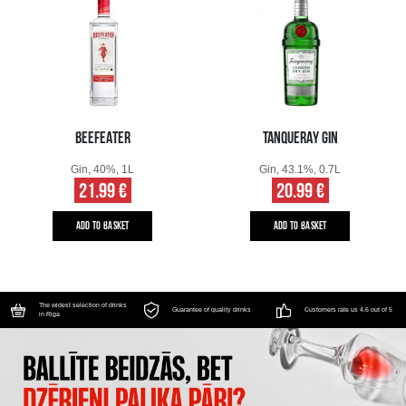
BEEFEATER
TANQUERAY GIN
Gin, 40%, 1L
Gin, 43.1%, 0.7L
21.99 €
20.99 €
ADD TO BASKET
ADD TO BASKET
The widest selection of drinks
Guarantee of quality drinks
Customers rate us 4.6 out of 5
in Riga