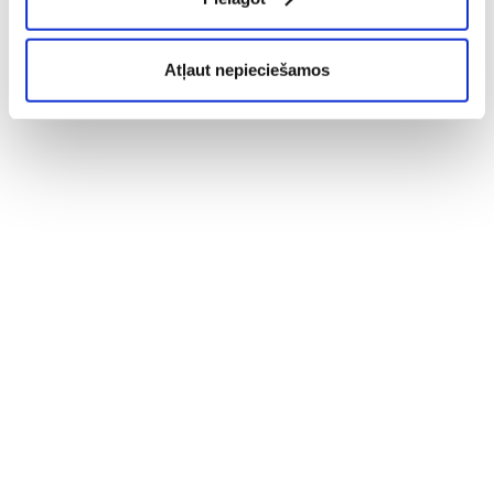
Atļaut nepieciešamos