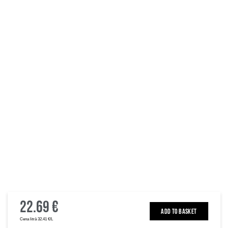
22.69 €
ADD TO BASKET
Cena litrā 32.41 €/L