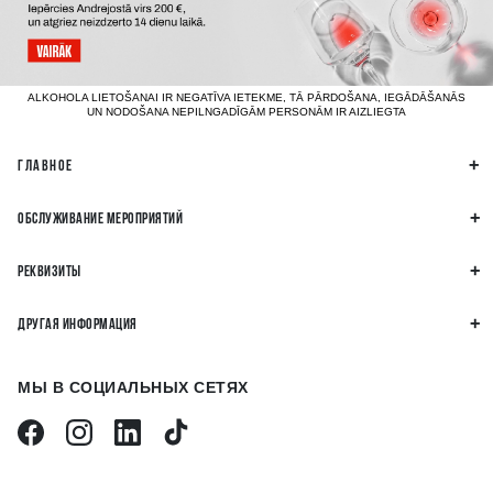
ALKOHOLA LIETOŠANAI IR NEGATĪVA IETEKME, TĀ PĀRDOŠANA, IEGĀDĀŠANĀS
UN NODOŠANA NEPILNGADĪGĀM PERSONĀM IR AIZLIEGTA
ГЛАВНОЕ
ОБСЛУЖИВАНИЕ МЕРОПРИЯТИЙ
РЕКВИЗИТЫ
ДРУГАЯ ИНФОРМАЦИЯ
МЫ В СОЦИАЛЬНЫХ СЕТЯХ