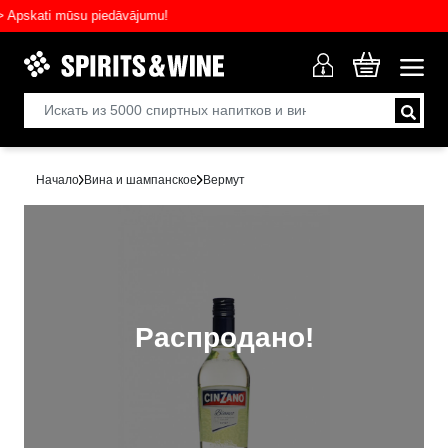
skati mūsu piedāvājumu!
Начало
Вина и шампанское
Вермут
Распродано!