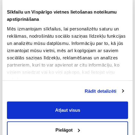
Sīkfailu un Vispārīgo vietnes lietošanas noteikumu
apstiprināšana
Mēs izmantojam sīkfailus, lai personalizētu saturu un
reklāmas, nodrošinātu sociālo saziņas līdzekļu funkcijas
un analizētu mūsu datplūsmu. Informāciju par to, kā jūs
izmantojat mūsu vietni, mēs arī kopīgojam ar saviem
sociālās saziņas līdzekļu, reklamēšanas un analīzes
partneriem, kuri to var apvienot ar citu informāciju, ko
viņiem sniedzat vai ko viņi apkopo, kad lietojat viņu
pakalpojumus.
Atļaujot nepieciešamos sīkfailus Jūs
Rādīt detalizēti
piekrītat
Vispārīgiem vietnes lietošanas
noteikumiem
(saīsināti - VVLN).
Atļaut visus
Pielāgot