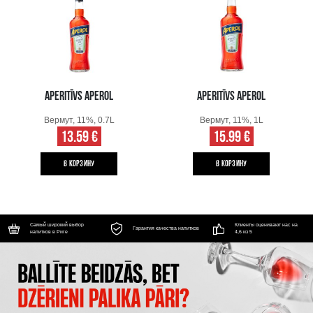
APERITĪVS APEROL
APERITĪVS APEROL
Вермут, 11%, 0.7L
Вермут, 11%, 1L
13.59 €
15.99 €
B КОРЗИНУ
B КОРЗИНУ
Самый широкий выбор
Клиенты оценивают нас на
Гарантия качества напитков
напитков в Риге
4,6 из 5