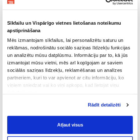
Sīkfailu un Vispārīgo vietnes lietošanas noteikumu
apstiprināšana
Mēs izmantojam sīkfailus, lai personalizētu saturu un
reklāmas, nodrošinātu sociālo saziņas līdzekļu funkcijas
un analizētu mūsu datplūsmu. Informāciju par to, kā jūs
izmantojat mūsu vietni, mēs arī kopīgojam ar saviem
sociālās saziņas līdzekļu, reklamēšanas un analīzes
partneriem, kuri to var apvienot ar citu informāciju, ko
viņiem sniedzat vai ko viņi apkopo, kad lietojat viņu
pakalpojumus.
Atļaujot nepieciešamos sīkfailus Jūs
Rādīt detalizēti
piekrītat
Vispārīgiem vietnes lietošanas
noteikumiem
(saīsināti - VVLN).
Atļaut visus