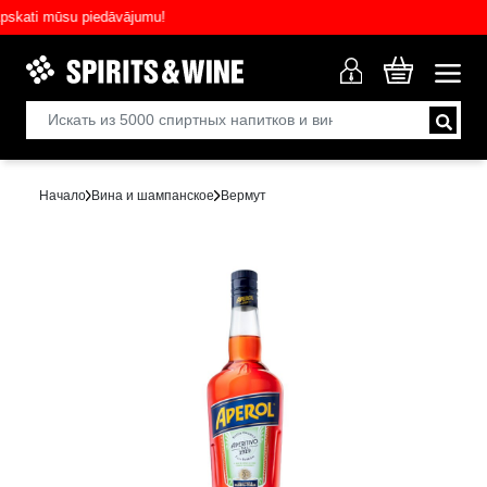
ati mūsu piedāvājumu!
Начало
Вина и шампанское
Вермут