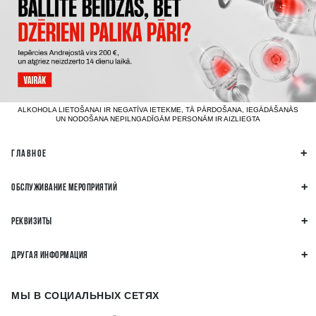
ALKOHOLA LIETOŠANAI IR NEGATĪVA IETEKME, TĀ PĀRDOŠANA, IEGĀDĀŠANĀS
UN NODOŠANA NEPILNGADĪGĀM PERSONĀM IR AIZLIEGTA
ГЛАВНОЕ
ОБСЛУЖИВАНИЕ МЕРОПРИЯТИЙ
РЕКВИЗИТЫ
ДРУГАЯ ИНФОРМАЦИЯ
МЫ В СОЦИАЛЬНЫХ СЕТЯХ