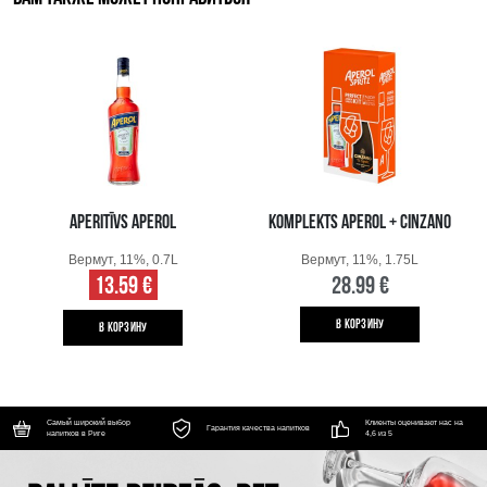
APERITĪVS APEROL
KOMPLEKTS APEROL + CINZANO
Вермут, 11%, 0.7L
Вермут, 11%, 1.75L
13.59 €
28.99 €
B КОРЗИНУ
B КОРЗИНУ
Самый широкий выбор
Клиенты оценивают нас на
Гарантия качества напитков
напитков в Риге
4,6 из 5