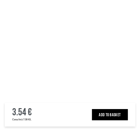
3.54 €
ADD TO BASKET
Cena litrā 7.08 €/L