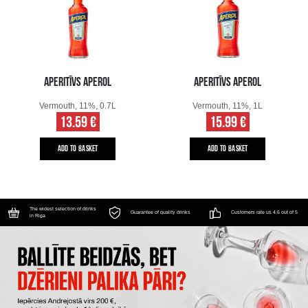
APERITĪVS APEROL
APERITĪVS APEROL
Vermouth, 11%, 0.7L
Vermouth, 11%, 1L
13.59 €
15.99 €
ADD TO BASKET
ADD TO BASKET
The widest selection of drinks
Guarantee of quality drinks
Customers rate us 4.6 out of 5
in Riga