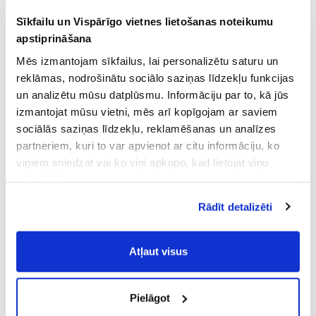
Sīkfailu un Vispārīgo vietnes lietošanas noteikumu
apstiprināšana
Mēs izmantojam sīkfailus, lai personalizētu saturu un
reklāmas, nodrošinātu sociālo saziņas līdzekļu funkcijas
un analizētu mūsu datplūsmu. Informāciju par to, kā jūs
izmantojat mūsu vietni, mēs arī kopīgojam ar saviem
sociālās saziņas līdzekļu, reklamēšanas un analīzes
partneriem, kuri to var apvienot ar citu informāciju, ko
viņiem sniedzat vai ko viņi apkopo, kad lietojat viņu
pakalpojumus.
Atļaujot nepieciešamos sīkfailus Jūs
Rādīt detalizēti
piekrītat
Vispārīgiem vietnes lietošanas
noteikumiem
(saīsināti - VVLN).
Atļaut visus
Pielāgot