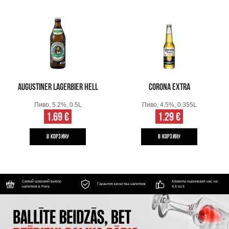
AUGUSTINER LAGERBIER HELL
CORONA EXTRA
Пиво, 5.2%, 0.5L
Пиво, 4.5%, 0.355L
1.69 €
1.29 €
B КОРЗИНУ
B КОРЗИНУ
Самый широкий выбор
Клиенты оценивают нас на
Гарантия качества напитков
напитков в Риге
4,6 из 5