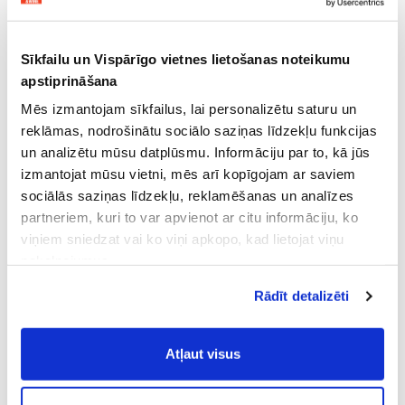
Sīkfailu un Vispārīgo vietnes lietošanas noteikumu
apstiprināšana
Mēs izmantojam sīkfailus, lai personalizētu saturu un
reklāmas, nodrošinātu sociālo saziņas līdzekļu funkcijas
un analizētu mūsu datplūsmu. Informāciju par to, kā jūs
izmantojat mūsu vietni, mēs arī kopīgojam ar saviem
sociālās saziņas līdzekļu, reklamēšanas un analīzes
partneriem, kuri to var apvienot ar citu informāciju, ko
viņiem sniedzat vai ko viņi apkopo, kad lietojat viņu
pakalpojumus.
Atļaujot nepieciešamos sīkfailus Jūs
Rādīt detalizēti
piekrītat
Vispārīgiem vietnes lietošanas
noteikumiem
(saīsināti - VVLN).
Atļaut visus