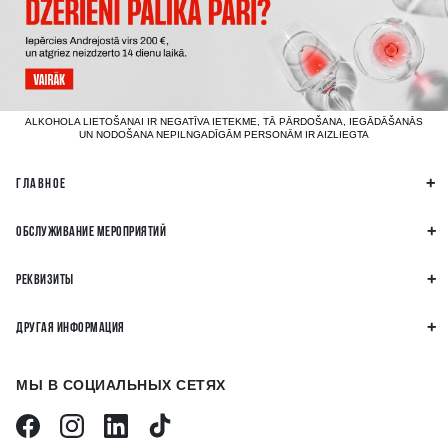
ALKOHOLA LIETOŠANAI IR NEGATĪVA IETEKME, TĀ PĀRDOŠANA, IEGĀDĀŠANĀS
UN NODOŠANA NEPILNGADĪGĀM PERSONĀM IR AIZLIEGTA
ГЛАВНОЕ
ОБСЛУЖИВАНИЕ МЕРОПРИЯТИЙ
РЕКВИЗИТЫ
ДРУГАЯ ИНФОРМАЦИЯ
МЫ В СОЦИАЛЬНЫХ СЕТЯХ