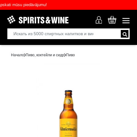
ati mūsu piedāvājumu!
Начало
Пиво, коктейли и сидр
Пиво