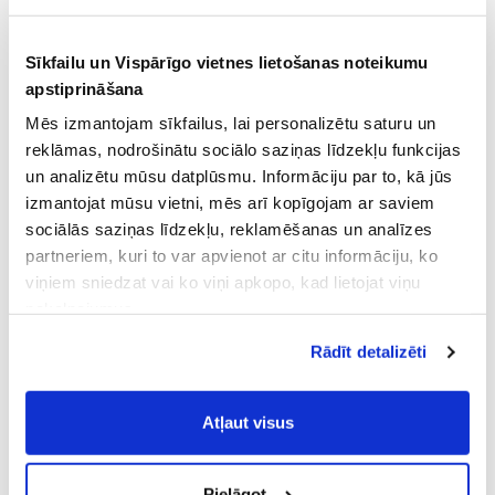
Sīkfailu un Vispārīgo vietnes lietošanas noteikumu
apstiprināšana
Mēs izmantojam sīkfailus, lai personalizētu saturu un
reklāmas, nodrošinātu sociālo saziņas līdzekļu funkcijas
un analizētu mūsu datplūsmu. Informāciju par to, kā jūs
izmantojat mūsu vietni, mēs arī kopīgojam ar saviem
sociālās saziņas līdzekļu, reklamēšanas un analīzes
partneriem, kuri to var apvienot ar citu informāciju, ko
viņiem sniedzat vai ko viņi apkopo, kad lietojat viņu
pakalpojumus.
Atļaujot nepieciešamos sīkfailus Jūs
Rādīt detalizēti
piekrītat
Vispārīgiem vietnes lietošanas
noteikumiem
(saīsināti - VVLN).
Atļaut visus
Pielāgot