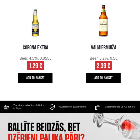
CORONA EXTRA
VALMIERMUIŽA
Beer, 4.5%, 0.355L
Beer, 5.2%, 0.5L
1.29 €
2.39 €
ADD TO BASKET
ADD TO BASKET
The widest selection of drinks
Guarantee of quality drinks
Customers rate us 4.6 out of 5
in Riga