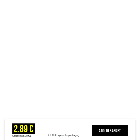
2.89 €
ADD TO BASKET
+ 0.10 € deposit for packaging
Cena litrā 5.78 €/L