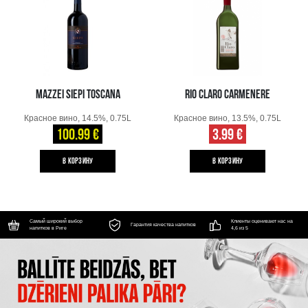
MAZZEI SIEPI TOSCANA
RIO CLARO CARMENERE
Красное вино, 14.5%, 0.75L
Красное вино, 13.5%, 0.75L
100.99 €
3.99 €
B КОРЗИНУ
B КОРЗИНУ
Самый широкий выбор
Клиенты оценивают нас на
Гарантия качества напитков
напитков в Риге
4,6 из 5