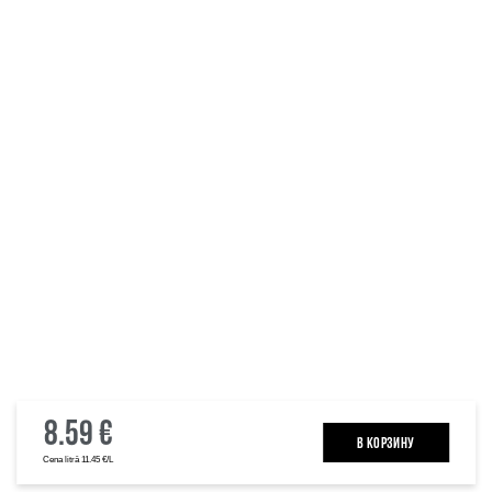
8.59 €
B КОРЗИНУ
Cena litrā 11.45 €/L