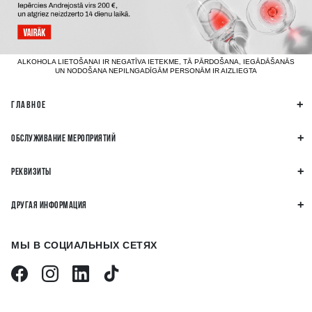
ALKOHOLA LIETOŠANAI IR NEGATĪVA IETEKME, TĀ PĀRDOŠANA, IEGĀDĀŠANĀS
UN NODOŠANA NEPILNGADĪGĀM PERSONĀM IR AIZLIEGTA
ГЛАВНОЕ
ОБСЛУЖИВАНИЕ МЕРОПРИЯТИЙ
РЕКВИЗИТЫ
ДРУГАЯ ИНФОРМАЦИЯ
МЫ В СОЦИАЛЬНЫХ СЕТЯХ