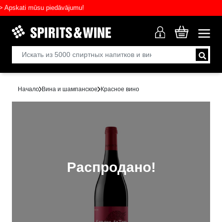
skati mūsu piedāvājumu!
Начало
Вина и шампанское
Красное вино
Распродано!