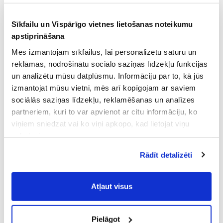
Sīkfailu un Vispārīgo vietnes lietošanas noteikumu
apstiprināšana
Mēs izmantojam sīkfailus, lai personalizētu saturu un
reklāmas, nodrošinātu sociālo saziņas līdzekļu funkcijas
un analizētu mūsu datplūsmu. Informāciju par to, kā jūs
izmantojat mūsu vietni, mēs arī kopīgojam ar saviem
sociālās saziņas līdzekļu, reklamēšanas un analīzes
partneriem, kuri to var apvienot ar citu informāciju, ko
viņiem sniedzat vai ko viņi apkopo, kad lietojat viņu
pakalpojumus.
Atļaujot nepieciešamos sīkfailus Jūs
Rādīt detalizēti
piekrītat
Vispārīgiem vietnes lietošanas
noteikumiem
(saīsināti - VVLN).
Atļaut visus
Pielāgot