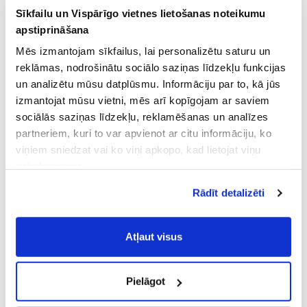
Sīkfailu un Vispārīgo vietnes lietošanas noteikumu
apstiprināšana
Mēs izmantojam sīkfailus, lai personalizētu saturu un
reklāmas, nodrošinātu sociālo saziņas līdzekļu funkcijas
un analizētu mūsu datplūsmu. Informāciju par to, kā jūs
izmantojat mūsu vietni, mēs arī kopīgojam ar saviem
sociālās saziņas līdzekļu, reklamēšanas un analīzes
partneriem, kuri to var apvienot ar citu informāciju, ko
viņiem sniedzat vai ko viņi apkopo, kad lietojat viņu
pakalpojumus.
Atļaujot nepieciešamos sīkfailus Jūs
Rādīt detalizēti
piekrītat
Vispārīgiem vietnes lietošanas
noteikumiem
(saīsināti - VVLN).
Atļaut visus
Pielāgot