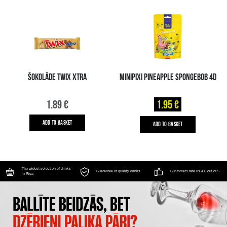
ŠOKOLĀDE TWIX XTRA
MINIPIXI PINEAPPLE SPONGEBOB 4D
1.89 €
1.95 €
ADD TO BASKET
ADD TO BASKET
The widest selection of drinks
Guarantee of quality drinks
Customers rate us 4.6 out of 5
in Riga