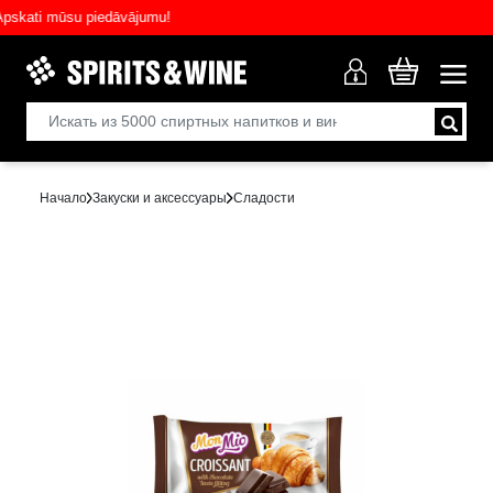
ati mūsu piedāvājumu!
Начало
Закуски и аксессуары
Сладости