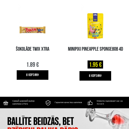
ŠOKOLĀDE TWIX XTRA
MINIPIXI PINEAPPLE SPONGEBOB 4D
1.89 €
1.95 €
B КОРЗИНУ
B КОРЗИНУ
Самый широкий выбор
Клиенты оценивают нас на
Гарантия качества напитков
напитков в Риге
4,6 из 5