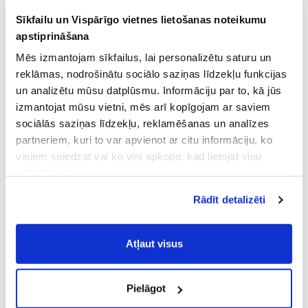
Sīkfailu un Vispārīgo vietnes lietošanas noteikumu
apstiprināšana
Mēs izmantojam sīkfailus, lai personalizētu saturu un
reklāmas, nodrošinātu sociālo saziņas līdzekļu funkcijas
un analizētu mūsu datplūsmu. Informāciju par to, kā jūs
izmantojat mūsu vietni, mēs arī kopīgojam ar saviem
sociālās saziņas līdzekļu, reklamēšanas un analīzes
partneriem, kuri to var apvienot ar citu informāciju, ko
viņiem sniedzat vai ko viņi apkopo, kad lietojat viņu
pakalpojumus.
Atļaujot nepieciešamos sīkfailus Jūs
Rādīt detalizēti
piekrītat
Vispārīgiem vietnes lietošanas
noteikumiem
(saīsināti - VVLN).
Atļaut visus
Pielāgot