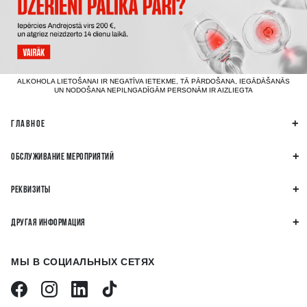
ALKOHOLA LIETOŠANAI IR NEGATĪVA IETEKME, TĀ PĀRDOŠANA, IEGĀDĀŠANĀS
UN NODOŠANA NEPILNGADĪGĀM PERSONĀM IR AIZLIEGTA
ГЛАВНОЕ
ОБСЛУЖИВАНИЕ МЕРОПРИЯТИЙ
РЕКВИЗИТЫ
ДРУГАЯ ИНФОРМАЦИЯ
МЫ В СОЦИАЛЬНЫХ СЕТЯХ