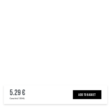
5.29 €
ADD TO BASKET
Cena litrā 7.05 €/L