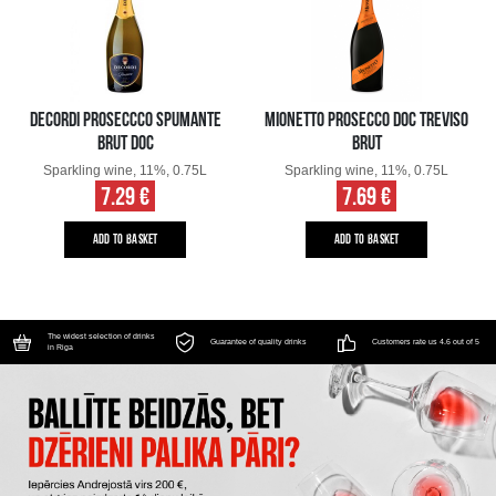
DECORDI PROSECCCO SPUMANTE
MIONETTO PROSECCO DOC TREVISO
BRUT DOC
BRUT
Sparkling wine, 11%, 0.75L
Sparkling wine, 11%, 0.75L
7.29 €
7.69 €
ADD TO BASKET
ADD TO BASKET
The widest selection of drinks
Guarantee of quality drinks
Customers rate us 4.6 out of 5
in Riga