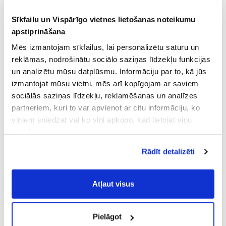
Sīkfailu un Vispārīgo vietnes lietošanas noteikumu
apstiprināšana
Mēs izmantojam sīkfailus, lai personalizētu saturu un
reklāmas, nodrošinātu sociālo saziņas līdzekļu funkcijas
un analizētu mūsu datplūsmu. Informāciju par to, kā jūs
izmantojat mūsu vietni, mēs arī kopīgojam ar saviem
sociālās saziņas līdzekļu, reklamēšanas un analīzes
partneriem, kuri to var apvienot ar citu informāciju, ko
viņiem sniedzat vai ko viņi apkopo, kad lietojat viņu
pakalpojumus.
Atļaujot nepieciešamos sīkfailus Jūs
Rādīt detalizēti
piekrītat
Vispārīgiem vietnes lietošanas
noteikumiem
(saīsināti - VVLN).
Atļaut visus
Pielāgot