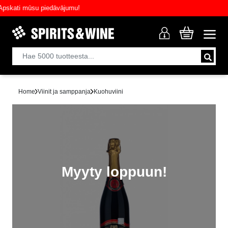
ati mūsu piedāvājumu!
Home
Viinit ja samppanja
Kuohuviini
Myyty loppuun!