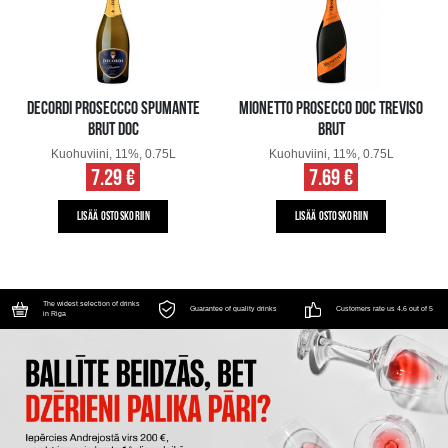
DECORDI PROSECCCO SPUMANTE
MIONETTO PROSECCO DOC TREVISO
BRUT DOC
BRUT
Kuohuviini, 11%, 0.75L
Kuohuviini, 11%, 0.75L
7.29 €
7.69 €
LISÄÄ OSTOSKORIIN
LISÄÄ OSTOSKORIIN
The widest selection of drinks
Guarantee of quality drinks
Customers rate us 4.6 out of 5
in Riga