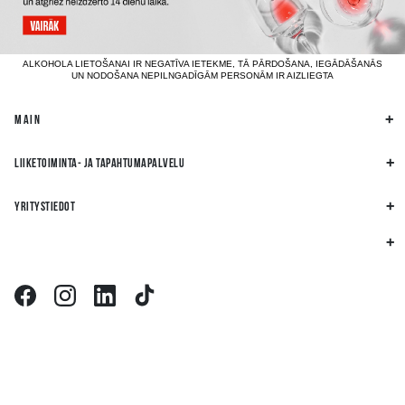
ALKOHOLA LIETOŠANAI IR NEGATĪVA IETEKME, TĀ PĀRDOŠANA, IEGĀDĀŠANĀS
UN NODOŠANA NEPILNGADĪGĀM PERSONĀM IR AIZLIEGTA
MAIN
LIIKETOIMINTA- JA TAPAHTUMAPALVELU
YRITYSTIEDOT