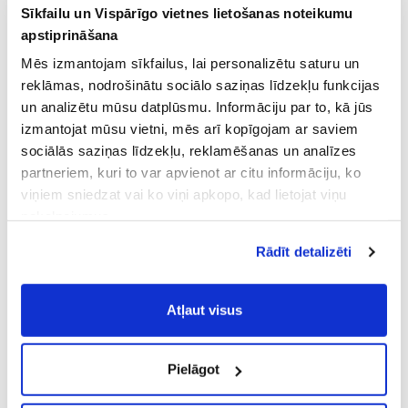
Sīkfailu un Vispārīgo vietnes lietošanas noteikumu
apstiprināšana
Mēs izmantojam sīkfailus, lai personalizētu saturu un
reklāmas, nodrošinātu sociālo saziņas līdzekļu funkcijas
un analizētu mūsu datplūsmu. Informāciju par to, kā jūs
izmantojat mūsu vietni, mēs arī kopīgojam ar saviem
sociālās saziņas līdzekļu, reklamēšanas un analīzes
partneriem, kuri to var apvienot ar citu informāciju, ko
viņiem sniedzat vai ko viņi apkopo, kad lietojat viņu
pakalpojumus.
Atļaujot nepieciešamos sīkfailus Jūs
Rādīt detalizēti
piekrītat
Vispārīgiem vietnes lietošanas
noteikumiem
(saīsināti - VVLN).
Atļaut visus
Pielāgot