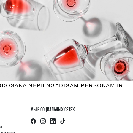
 + CINZANO
SELECT BITTER APERITIF
Вермут, 17.5%, 1L
14.59 €
B КОРЗИНУ
а напитков
Клиенты оцениваю