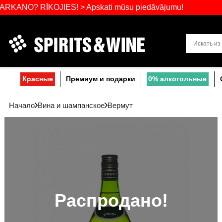
Самый широ
RĪKOJIES! > Apskati mūsu piedāvājumu!
Прибалтике
Красные
Премиум и подарки
0% a
Начало
Вина и шампанское
Вермут