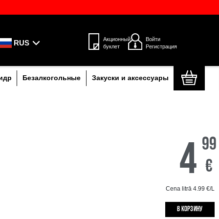
через постаматы Omniva по всей
Только самые каче
напитки
RUS
мпанское
Пиво, коктейли и сидр
Безалко