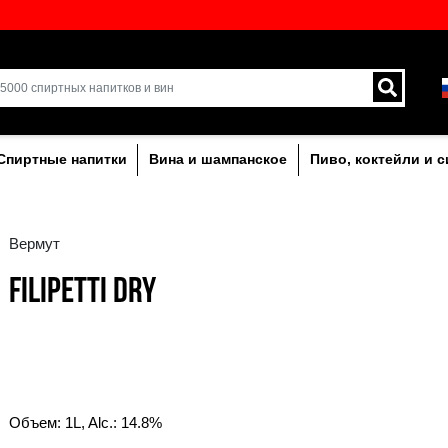
кий выбор напитков в
Доставка курьером и 
Латвии.
лкогольныe
Спиртные напитки
Вина и ша
Вермут
FILIPETTI DRY