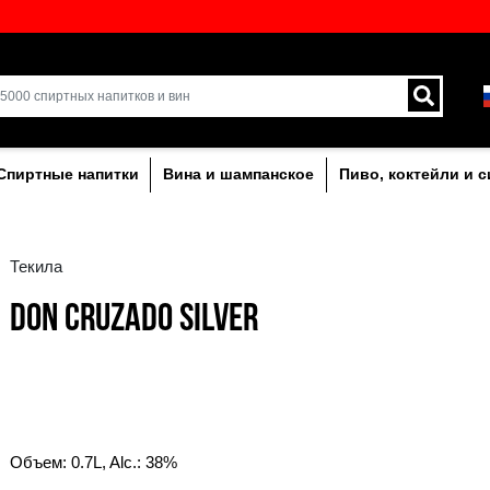
кий выбор напитков в
Доставка курьером и 
Латвии.
лкогольныe
Спиртные напитки
Вина и ша
Текила
DON CRUZADO SILVE