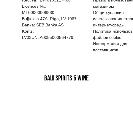
EGATĪVA IETEKME, TĀ PĀRDOŠA
AIZL