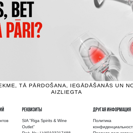
400 CONEJOS JOVEN
JOSE CUERVO ESPECIAL REP
ила, 38%, 0.75L
Текила, 38%, 0.7L
46.99 €
27.59 €
B КОРЗИНУ
B КОРЗИНУ
выбор напитков в Риге
Гарантия качеств