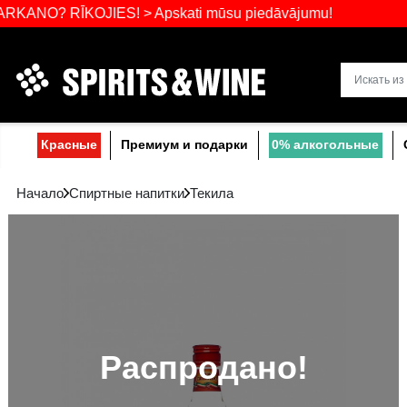
Самый широ
RĪKOJIES! > Apskati mūsu piedāvājumu!
Прибалтике
Красные
Премиум и подарки
0% a
Начало
Спиртные напитки
Текила