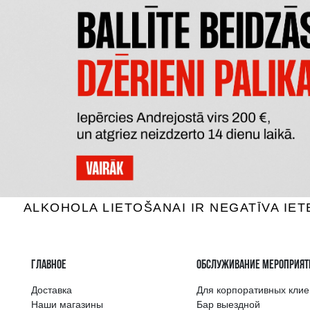
VOLLEREAUX BLANC DE BLANCS
DOM P
Шампанское, 12%, 0.75L
Шампан
28.59 €
B КОРЗИНУ
Самый широкий 