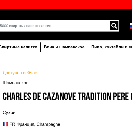
кий выбор напитков в
Доставка курьером и 
Латвии.
лкогольныe
Спиртные напитки
Вина и ша
Доступен сейчас
Шампанское
CHARLES DE CAZANO