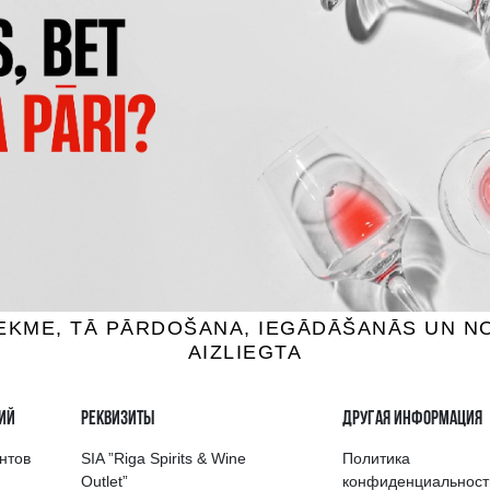
ERIGNON VINTAGE
VEUVE CLICQUOT YELLOW L
ское, 12.5%, 0.75L
Шампанское, 12%, 0.75
275.99 €
55.99 €
B КОРЗИНУ
B КОРЗИНУ
выбор напитков в Риге
Гарантия качеств