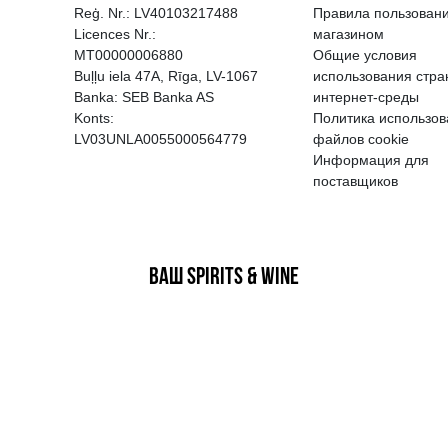
EGATĪVA IETEKME, TĀ PĀRDOŠA
AIZL