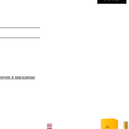
ритив, Мясо птицы, Закуски
rdonnay, Pinot noir, Pinot meunier