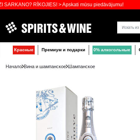
Самый широ
NO? RĪKOJIES! > Apskati mūsu piedāvājumu!
Прибалтике
Красные
Премиум и подарки
0% a
Начало
Вина и шампанское
Шампанское