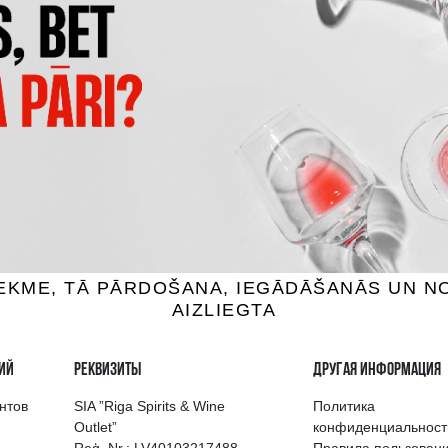
ERIGNON VINTAGE
VEUVE CLICQUOT YELLOW L
ское, 12.5%, 0.75L
Шампанское, 12%, 0.75
275.99 €
55.99 €
B КОРЗИНУ
B КОРЗИНУ
выбор напитков в Риге
Гарантия качеств