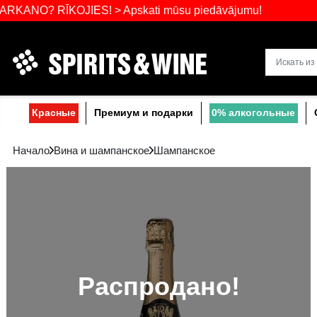
Самый широ
? RĪKOJIES! > Apskati mūsu piedāvājumu!
Прибалтике
Красные
Премиум и подарки
0% a
Начало
Вина и шампанское
Шампанское