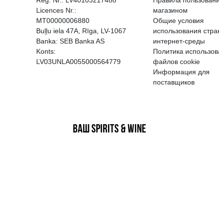
EGATĪVA IETEKME, TĀ PĀRDOŠA
AIZL