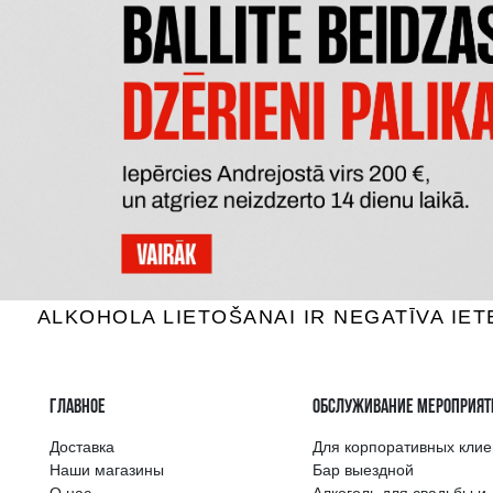
VOLLEREAUX BLANC DE BLANCS
DOM P
Шампанское, 12%, 0.75L
Шампан
28.59 €
B КОРЗИНУ
Самый широкий 