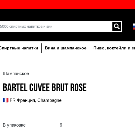
кий выбор напитков в
Доставка курьером и 
Латвии.
лкогольныe
Спиртные напитки
Вина и ша
Шампанское
BARTEL CUVEE BRUT
FR Франция, Champagne