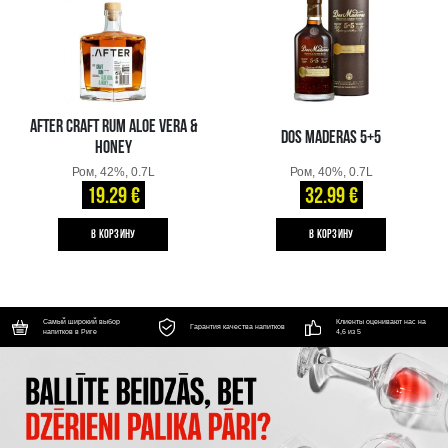
AFTER CRAFT RUM ALOE VERA &
DOS MADERAS 5+5
HONEY
Ром, 42%, 0.7L
Ром, 40%, 0.7L
19.29 €
32.99 €
B КОРЗИНУ
B КОРЗИНУ
Самый широкий выбор
Клиенты оценивают нас на
Гарантия качества напитков
напитков в Риге
4,6 из 5