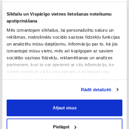
Sīkfailu un Vispārīgo vietnes lietošanas noteikumu
apstiprināšana
Mēs izmantojam sīkfailus, lai personalizētu saturu un
reklāmas, nodrošinātu sociālo saziņas līdzekļu funkcijas
un analizētu mūsu datplūsmu. Informāciju par to, kā jūs
izmantojat mūsu vietni, mēs arī kopīgojam ar saviem
sociālās saziņas līdzekļu, reklamēšanas un analīzes
partneriem, kuri to var apvienot ar citu informāciju, ko
viņiem sniedzat vai ko viņi apkopo, kad lietojat viņu
pakalpojumus.
Atļaujot nepieciešamos sīkfailus Jūs
Rādīt detalizēti
piekrītat
Vispārīgiem vietnes lietošanas
noteikumiem
(saīsināti - VVLN).
Atļaut visus
Pielāgot