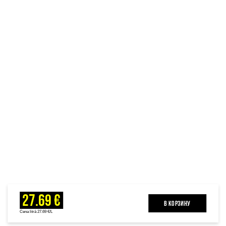
27.69 €
B КОРЗИНУ
Cena litrā 27.69 €/L