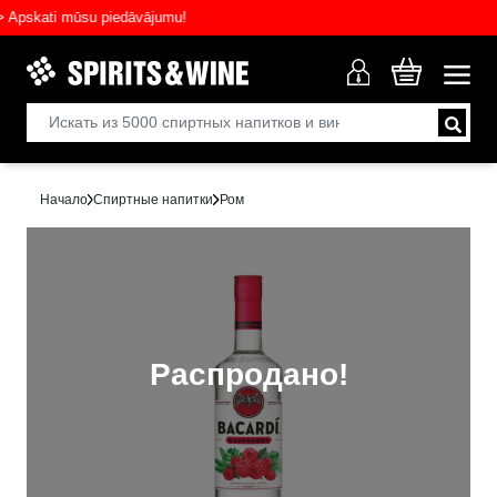
skati mūsu piedāvājumu!
Начало
Спиртные напитки
Ром
Распродано!