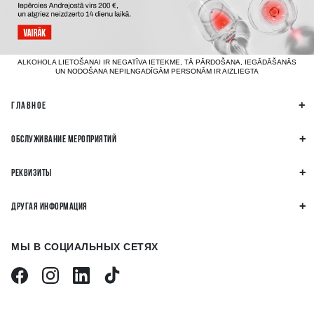
ALKOHOLA LIETOŠANAI IR NEGATĪVA IETEKME, TĀ PĀRDOŠANA, IEGĀDĀŠANĀS
UN NODOŠANA NEPILNGADĪGĀM PERSONĀM IR AIZLIEGTA
ГЛАВНОЕ
ОБСЛУЖИВАНИЕ МЕРОПРИЯТИЙ
РЕКВИЗИТЫ
ДРУГАЯ ИНФОРМАЦИЯ
МЫ В СОЦИАЛЬНЫХ СЕТЯХ