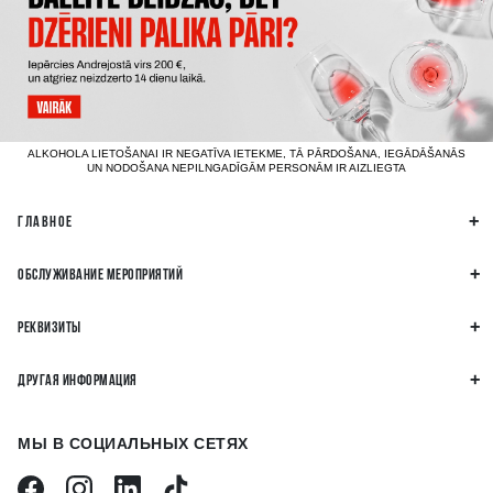
ALKOHOLA LIETOŠANAI IR NEGATĪVA IETEKME, TĀ PĀRDOŠANA, IEGĀDĀŠANĀS
UN NODOŠANA NEPILNGADĪGĀM PERSONĀM IR AIZLIEGTA
ГЛАВНОЕ
ОБСЛУЖИВАНИЕ МЕРОПРИЯТИЙ
РЕКВИЗИТЫ
ДРУГАЯ ИНФОРМАЦИЯ
МЫ В СОЦИАЛЬНЫХ СЕТЯХ