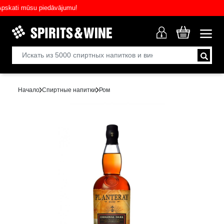
ati mūsu piedāvājumu!
Начало
Спиртные напитки
Ром