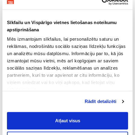
Sīkfailu un Vispārīgo vietnes lietošanas noteikumu
apstiprināšana
Mēs izmantojam sīkfailus, lai personalizētu saturu un
reklāmas, nodrošinātu sociālo saziņas līdzekļu funkcijas
un analizētu mūsu datplūsmu. Informāciju par to, kā jūs
izmantojat mūsu vietni, mēs arī kopīgojam ar saviem
sociālās saziņas līdzekļu, reklamēšanas un analīzes
partneriem, kuri to var apvienot ar citu informāciju, ko
viņiem sniedzat vai ko viņi apkopo, kad lietojat viņu
pakalpojumus.
Atļaujot nepieciešamos sīkfailus Jūs
Rādīt detalizēti
piekrītat
Vispārīgiem vietnes lietošanas
noteikumiem
(saīsināti - VVLN).
Atļaut visus