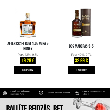
AFTER CRAFT RUM ALOE VERA &
DOS MADERAS 5+5
HONEY
Ром, 42%, 0.7L
Ром, 40%, 0.7L
19.29 €
32.99 €
B КОРЗИНУ
B КОРЗИНУ
Самый широкий выбор
Клиенты оценивают нас на
Гарантия качества напитков
напитков в Риге
4,6 из 5