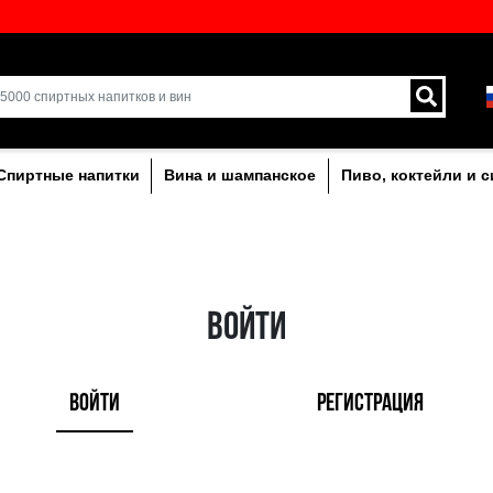
кий выбор напитков в
Доставка курьером и 
!
Латвии.
лкогольныe
Спиртные напитки
Вина и ша
ВО