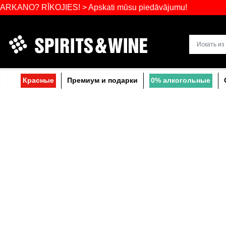
Самый широ
NO? RĪKOJIES! > Apskati mūsu piedāvājumu
Прибалтике
Красные
Премиум и подарки
0% a