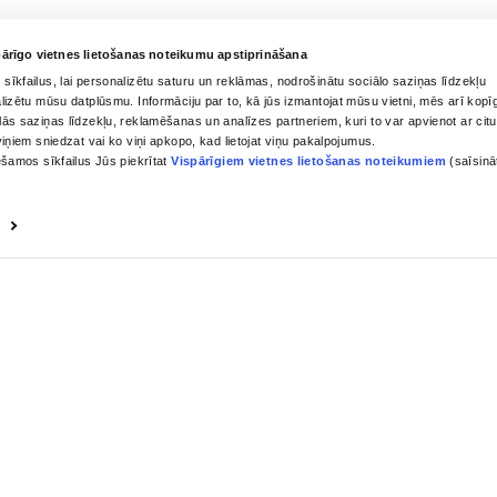
EGATĪVA IETEKME, TĀ PĀRDOŠA
AIZL
ВАНИЕ МЕРОПРИЯТИЙ
РЕКВИЗИТЫ
поративных клиентов
SIA ”Riga Spirits & Win
ездной
Outlet”
ь для свадьбы и
Reģ. Nr.: LV401032174
 вечеринок
Licences Nr.:
MT00000006880
Buļļu iela 47A, Rīga, L
Banka: SEB Banka AS
Konts: