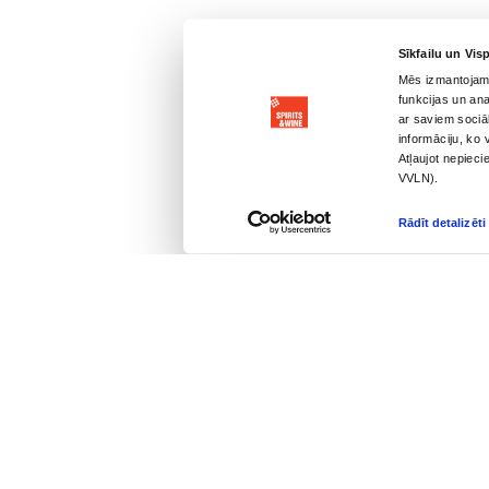
ALKOHOLA LIETOŠANAI IR N
ГЛАВНОЕ
ОБСЛУЖИ
Доставка
Для кор
Наши магазины
Бар вы
О нас
Алкогол
Вопросы-Ответы
частных