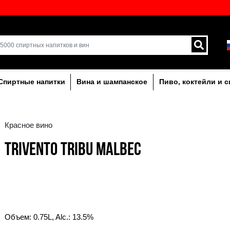
кий выбор напитков в
Доставка курьером и 
Латвии.
лкогольныe
Спиртные напитки
Вина и ша
Красное вино
TRIVENTO TRIBU M