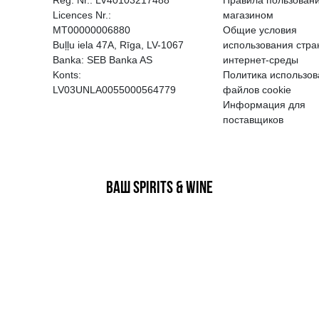
EGATĪVA IETEKME, TĀ PĀRDOŠA
AIZL