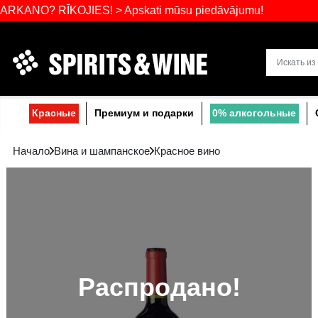
Самый широ
 RĪKOJIES! > Apskati mūsu piedāvājumu!
Прибалтике
Красные
Премиум и подарки
0% a
Начало
Вина и шампанское
Красное вино