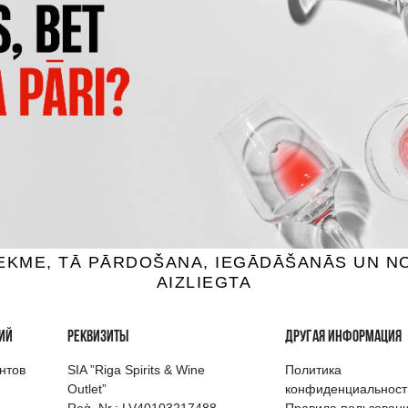
CAPANNELLE 50 & 50 VINO
CLARO CARMENERE
TAVOLA DI TOSCANA IG
 вино, 13.5%, 0.75L
Красное вино, 13.5%, 0.
3.99 €
101.99 €
B КОРЗИНУ
B КОРЗИНУ
выбор напитков в Риге
Гарантия качеств