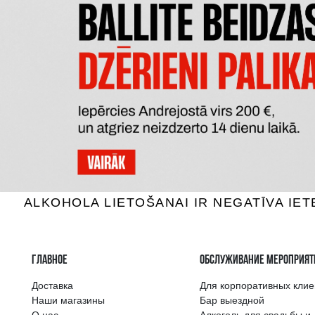
MAZZEI SIEPI TOSCANA
RIO 
Красное вино, 14.5%, 0.75L
Красное
100.99 €
B КОРЗИНУ
Самый широкий 