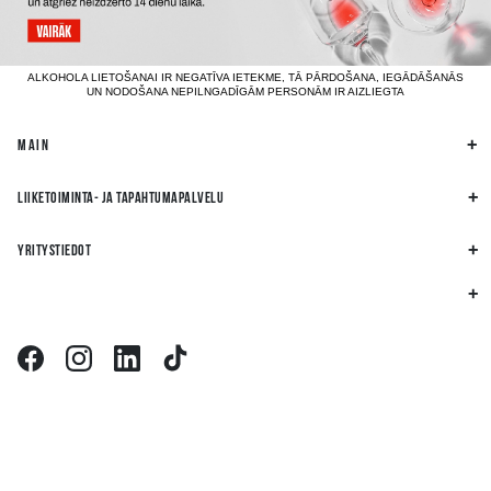
ALKOHOLA LIETOŠANAI IR NEGATĪVA IETEKME, TĀ PĀRDOŠANA, IEGĀDĀŠANĀS
UN NODOŠANA NEPILNGADĪGĀM PERSONĀM IR AIZLIEGTA
MAIN
LIIKETOIMINTA- JA TAPAHTUMAPALVELU
YRITYSTIEDOT