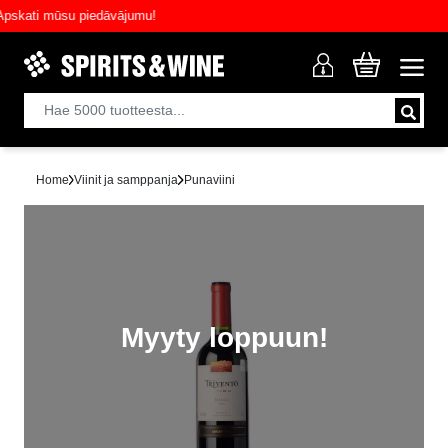
ati mūsu piedāvājumu!
Home
Viinit ja samppanja
Punaviini
Myyty loppuun!