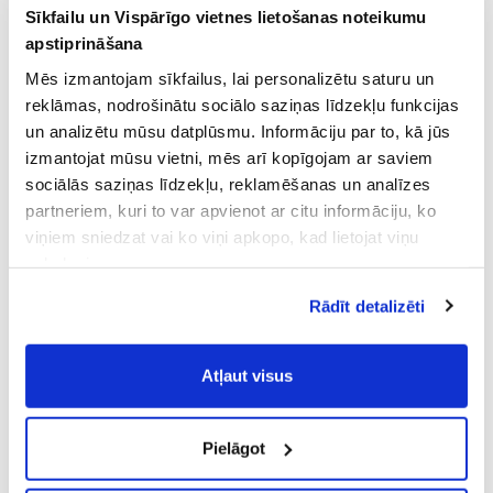
Sīkfailu un Vispārīgo vietnes lietošanas noteikumu
apstiprināšana
Mēs izmantojam sīkfailus, lai personalizētu saturu un
reklāmas, nodrošinātu sociālo saziņas līdzekļu funkcijas
un analizētu mūsu datplūsmu. Informāciju par to, kā jūs
izmantojat mūsu vietni, mēs arī kopīgojam ar saviem
sociālās saziņas līdzekļu, reklamēšanas un analīzes
partneriem, kuri to var apvienot ar citu informāciju, ko
viņiem sniedzat vai ko viņi apkopo, kad lietojat viņu
pakalpojumus.
Atļaujot nepieciešamos sīkfailus Jūs
Rādīt detalizēti
piekrītat
Vispārīgiem vietnes lietošanas
noteikumiem
(saīsināti - VVLN).
Atļaut visus
Pielāgot