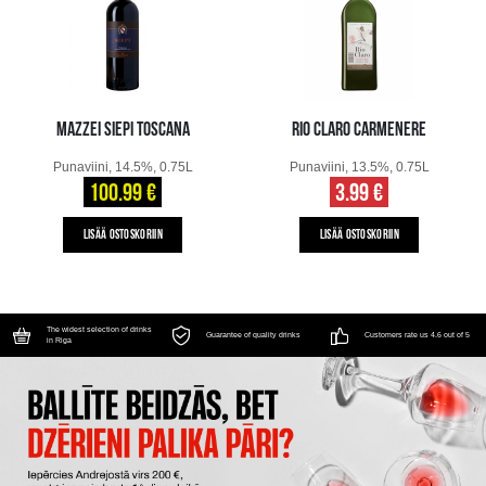
MAZZEI SIEPI TOSCANA
RIO CLARO CARMENERE
Punaviini, 14.5%, 0.75L
Punaviini, 13.5%, 0.75L
100.99 €
3.99 €
LISÄÄ OSTOSKORIIN
LISÄÄ OSTOSKORIIN
The widest selection of drinks
Guarantee of quality drinks
Customers rate us 4.6 out of 5
in Riga