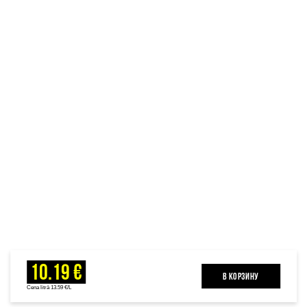
10.19 €
B КОРЗИНУ
Cena litrā 13.59 €/L