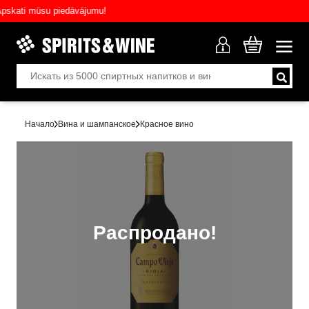
ati mūsu piedāvājumu!
Начало
Вина и шампанское
Красное вино
Распродано!