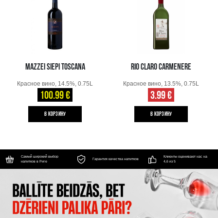
MAZZEI SIEPI TOSCANA
RIO CLARO CARMENERE
Красное вино, 14.5%, 0.75L
Красное вино, 13.5%, 0.75L
100.99 €
3.99 €
B КОРЗИНУ
B КОРЗИНУ
Самый широкий выбор
Клиенты оценивают нас на
Гарантия качества напитков
напитков в Риге
4,6 из 5