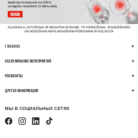
ALKOHOLA LIETOŠANAI IR NEGATĪVA IETEKME, TĀ PĀRDOŠANA, IEGĀDĀŠANĀS
UN NODOŠANA NEPILNGADĪGĀM PERSONĀM IR AIZLIEGTA
ГЛАВНОЕ
ОБСЛУЖИВАНИЕ МЕРОПРИЯТИЙ
РЕКВИЗИТЫ
ДРУГАЯ ИНФОРМАЦИЯ
МЫ В СОЦИАЛЬНЫХ СЕТЯХ