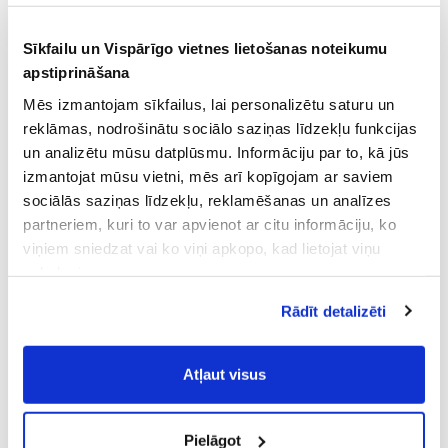
Sīkfailu un Vispārīgo vietnes lietošanas noteikumu
apstiprināšana
Mēs izmantojam sīkfailus, lai personalizētu saturu un
reklāmas, nodrošinātu sociālo saziņas līdzekļu funkcijas
un analizētu mūsu datplūsmu. Informāciju par to, kā jūs
izmantojat mūsu vietni, mēs arī kopīgojam ar saviem
sociālās saziņas līdzekļu, reklamēšanas un analīzes
partneriem, kuri to var apvienot ar citu informāciju, ko
viņiem sniedzat vai ko viņi apkopo, kad lietojat viņu
pakalpojumus.
Atļaujot nepieciešamos sīkfailus Jūs
Rādīt detalizēti
piekrītat
Vispārīgiem vietnes lietošanas
noteikumiem
(saīsināti - VVLN).
Atļaut visus
Pielāgot