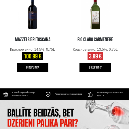
MAZZEI SIEPI TOSCANA
RIO CLARO CARMENERE
Красное вино, 14.5%, 0.75L
Красное вино, 13.5%, 0.75L
100.99 €
3.99 €
B КОРЗИНУ
B КОРЗИНУ
Самый широкий выбор
Клиенты оценивают нас на
Гарантия качества напитков
напитков в Риге
4,6 из 5