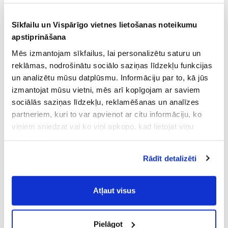
Sīkfailu un Vispārīgo vietnes lietošanas noteikumu
apstiprināšana
Mēs izmantojam sīkfailus, lai personalizētu saturu un
reklāmas, nodrošinātu sociālo saziņas līdzekļu funkcijas
un analizētu mūsu datplūsmu. Informāciju par to, kā jūs
izmantojat mūsu vietni, mēs arī kopīgojam ar saviem
sociālās saziņas līdzekļu, reklamēšanas un analīzes
partneriem, kuri to var apvienot ar citu informāciju, ko
viņiem sniedzat vai ko viņi apkopo, kad lietojat viņu
pakalpojumus.
Atļaujot nepieciešamos sīkfailus Jūs
Rādīt detalizēti
piekrītat
Vispārīgiem vietnes lietošanas
noteikumiem
(saīsināti - VVLN).
Atļaut visus
Pielāgot