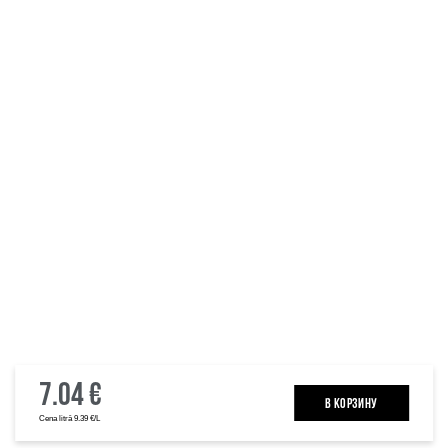
7.04 €
B КОРЗИНУ
Cena litrā 9.39 €/L