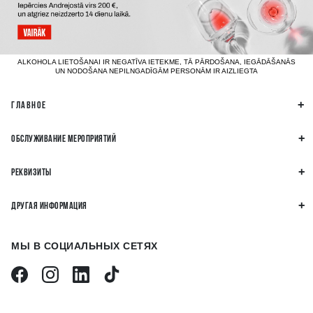
ALKOHOLA LIETOŠANAI IR NEGATĪVA IETEKME, TĀ PĀRDOŠANA, IEGĀDĀŠANĀS
UN NODOŠANA NEPILNGADĪGĀM PERSONĀM IR AIZLIEGTA
ГЛАВНОЕ
ОБСЛУЖИВАНИЕ МЕРОПРИЯТИЙ
РЕКВИЗИТЫ
ДРУГАЯ ИНФОРМАЦИЯ
МЫ В СОЦИАЛЬНЫХ СЕТЯХ