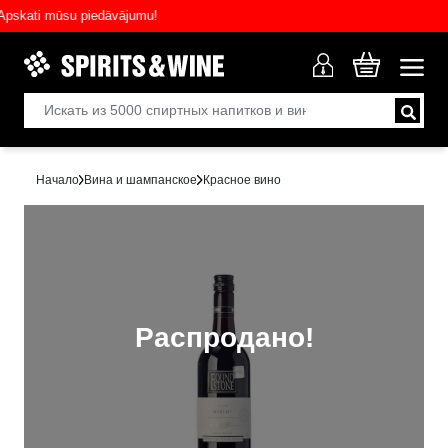
ati mūsu piedāvājumu!
Начало
Вина и шампанское
Красное вино
Распродано!