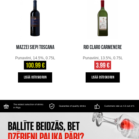
MAZZEI SIEPI TOSCANA
RIO CLARO CARMENERE
Punaviini, 14.5%, 0.75L
Punaviini, 13.5%, 0.75L
100.99 €
3.99 €
LISÄÄ OSTOSKORIIN
LISÄÄ OSTOSKORIIN
The widest selection of drinks
Guarantee of quality drinks
Customers rate us 4.6 out of 5
in Riga