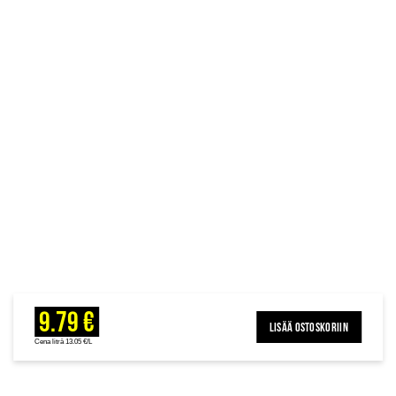
9.79 €
LISÄÄ OSTOSKORIIN
Cena litrā 13.05 €/L