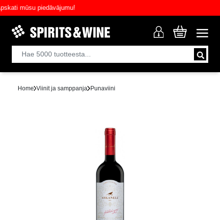
ati mūsu piedāvājumu!
Home
Viinit ja samppanja
Punaviini