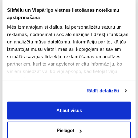
Sīkfailu un Vispārīgo vietnes lietošanas noteikumu
apstiprināšana
Mēs izmantojam sīkfailus, lai personalizētu saturu un
reklāmas, nodrošinātu sociālo saziņas līdzekļu funkcijas
un analizētu mūsu datplūsmu. Informāciju par to, kā jūs
izmantojat mūsu vietni, mēs arī kopīgojam ar saviem
sociālās saziņas līdzekļu, reklamēšanas un analīzes
partneriem, kuri to var apvienot ar citu informāciju, ko
viņiem sniedzat vai ko viņi apkopo, kad lietojat viņu
pakalpojumus.
Atļaujot nepieciešamos sīkfailus Jūs
Rādīt detalizēti
piekrītat
Vispārīgiem vietnes lietošanas
noteikumiem
(saīsināti - VVLN).
Atļaut visus
Pielāgot