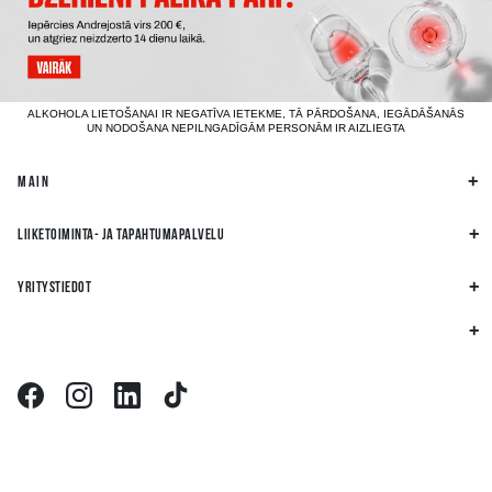
ALKOHOLA LIETOŠANAI IR NEGATĪVA IETEKME, TĀ PĀRDOŠANA, IEGĀDĀŠANĀS
UN NODOŠANA NEPILNGADĪGĀM PERSONĀM IR AIZLIEGTA
MAIN
LIIKETOIMINTA- JA TAPAHTUMAPALVELU
YRITYSTIEDOT