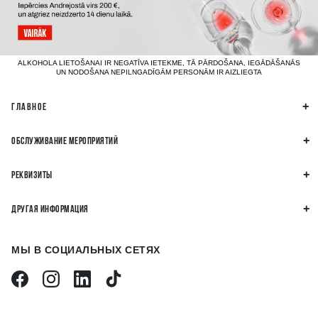
ALKOHOLA LIETOŠANAI IR NEGATĪVA IETEKME, TĀ PĀRDOŠANA, IEGĀDĀŠANĀS
UN NODOŠANA NEPILNGADĪGĀM PERSONĀM IR AIZLIEGTA
ГЛАВНОЕ
ОБСЛУЖИВАНИЕ МЕРОПРИЯТИЙ
РЕКВИЗИТЫ
ДРУГАЯ ИНФОРМАЦИЯ
МЫ В СОЦИАЛЬНЫХ СЕТЯХ