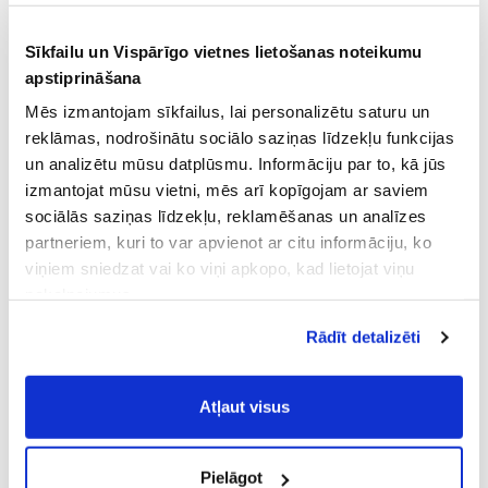
Sīkfailu un Vispārīgo vietnes lietošanas noteikumu
apstiprināšana
Mēs izmantojam sīkfailus, lai personalizētu saturu un
reklāmas, nodrošinātu sociālo saziņas līdzekļu funkcijas
un analizētu mūsu datplūsmu. Informāciju par to, kā jūs
izmantojat mūsu vietni, mēs arī kopīgojam ar saviem
sociālās saziņas līdzekļu, reklamēšanas un analīzes
partneriem, kuri to var apvienot ar citu informāciju, ko
viņiem sniedzat vai ko viņi apkopo, kad lietojat viņu
pakalpojumus.
Atļaujot nepieciešamos sīkfailus Jūs
Rādīt detalizēti
piekrītat
Vispārīgiem vietnes lietošanas
noteikumiem
(saīsināti - VVLN).
Atļaut visus
Pielāgot