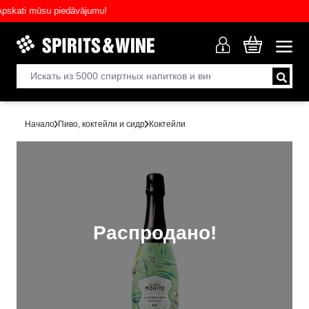
ati mūsu piedāvājumu!
Начало
Пиво, коктейли и сидр
Коктейли
Распродано!