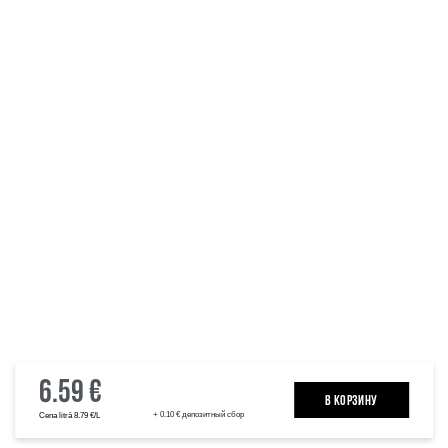
6.59 €
B КОРЗИНУ
+ 0.10 € депозитный сбор
Cena litrā 8.79 €/L