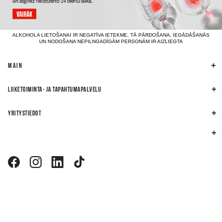
ALKOHOLA LIETOŠANAI IR NEGATĪVA IETEKME, TĀ PĀRDOŠANA, IEGĀDĀŠANĀS
UN NODOŠANA NEPILNGADĪGĀM PERSONĀM IR AIZLIEGTA
MAIN
LIIKETOIMINTA- JA TAPAHTUMAPALVELU
YRITYSTIEDOT