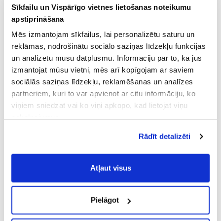
Sīkfailu un Vispārīgo vietnes lietošanas noteikumu
apstiprināšana
Mēs izmantojam sīkfailus, lai personalizētu saturu un
reklāmas, nodrošinātu sociālo saziņas līdzekļu funkcijas
un analizētu mūsu datplūsmu. Informāciju par to, kā jūs
izmantojat mūsu vietni, mēs arī kopīgojam ar saviem
sociālās saziņas līdzekļu, reklamēšanas un analīzes
partneriem, kuri to var apvienot ar citu informāciju, ko
viņiem sniedzat vai ko viņi apkopo, kad lietojat viņu
pakalpojumus.
Atļaujot nepieciešamos sīkfailus Jūs
Rādīt detalizēti
piekrītat
Vispārīgiem vietnes lietošanas
noteikumiem
(saīsināti - VVLN).
Atļaut visus
Pielāgot