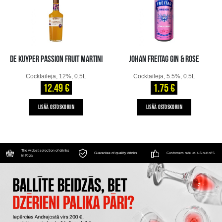
DE KUYPER PASSION FRUIT MARTINI
JOHAN FREITAG GIN & ROSE
Cocktaileja, 12%, 0.5L
Cocktaileja, 5.5%, 0.5L
12.49 €
1.75 €
LISÄÄ OSTOSKORIIN
LISÄÄ OSTOSKORIIN
The widest selection of drinks
Guarantee of quality drinks
Customers rate us 4.6 out of 5
in Riga