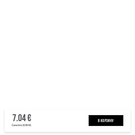
7.04 €
B КОРЗИНУ
Cena litrā 10.06 €/L