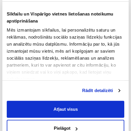
Sīkfailu un Vispārīgo vietnes lietošanas noteikumu
apstiprināšana
Mēs izmantojam sīkfailus, lai personalizētu saturu un
reklāmas, nodrošinātu sociālo saziņas līdzekļu funkcijas
un analizētu mūsu datplūsmu. Informāciju par to, kā jūs
izmantojat mūsu vietni, mēs arī kopīgojam ar saviem
sociālās saziņas līdzekļu, reklamēšanas un analīzes
partneriem, kuri to var apvienot ar citu informāciju, ko
viņiem sniedzat vai ko viņi apkopo, kad lietojat viņu
pakalpojumus.
Atļaujot nepieciešamos sīkfailus Jūs
Rādīt detalizēti
piekrītat
Vispārīgiem vietnes lietošanas
noteikumiem
(saīsināti - VVLN).
Atļaut visus
Pielāgot