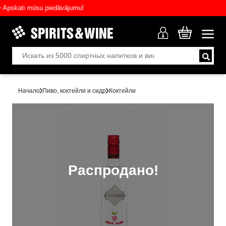
skati mūsu piedāvājumu!
Начало
Пиво, коктейли и сидр
Коктейли
Распродано!