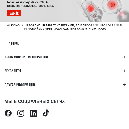
ALKOHOLA LIETOŠANAI IR NEGATĪVA IETEKME, TĀ PĀRDOŠANA, IEGĀDĀŠANĀS
UN NODOŠANA NEPILNGADĪGĀM PERSONĀM IR AIZLIEGTA
ГЛАВНОЕ
ОБСЛУЖИВАНИЕ МЕРОПРИЯТИЙ
РЕКВИЗИТЫ
ДРУГАЯ ИНФОРМАЦИЯ
МЫ В СОЦИАЛЬНЫХ СЕТЯХ