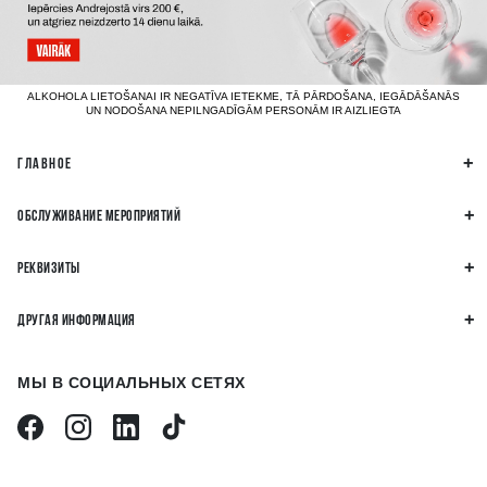
ALKOHOLA LIETOŠANAI IR NEGATĪVA IETEKME, TĀ PĀRDOŠANA, IEGĀDĀŠANĀS
UN NODOŠANA NEPILNGADĪGĀM PERSONĀM IR AIZLIEGTA
ГЛАВНОЕ
ОБСЛУЖИВАНИЕ МЕРОПРИЯТИЙ
РЕКВИЗИТЫ
ДРУГАЯ ИНФОРМАЦИЯ
МЫ В СОЦИАЛЬНЫХ СЕТЯХ