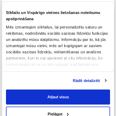
Sīkfailu un Vispārīgo vietnes lietošanas noteikumu
apstiprināšana
Mēs izmantojam sīkfailus, lai personalizētu saturu un
reklāmas, nodrošinātu sociālo saziņas līdzekļu funkcijas
un analizētu mūsu datplūsmu. Informāciju par to, kā jūs
izmantojat mūsu vietni, mēs arī kopīgojam ar saviem
sociālās saziņas līdzekļu, reklamēšanas un analīzes
partneriem, kuri to var apvienot ar citu informāciju, ko
viņiem sniedzat vai ko viņi apkopo, kad lietojat viņu
pakalpojumus.
Atļaujot nepieciešamos sīkfailus Jūs
Rādīt detalizēti
piekrītat
Vispārīgiem vietnes lietošanas
noteikumiem
(saīsināti - VVLN).
Atļaut visus
Pielāgot