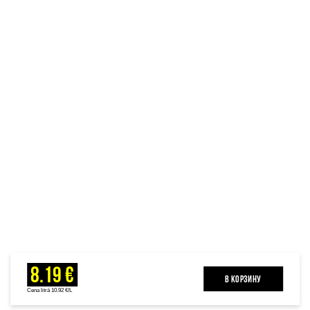
8.19 €
B КОРЗИНУ
Cena litrā 10.92 €/L