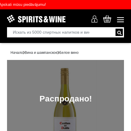
ati mūsu piedāvājumu!
Начало
Вина и шампанское
Белое вино
Распродано!