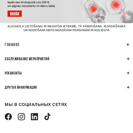
ALKOHOLA LIETOŠANAI IR NEGATĪVA IETEKME, TĀ PĀRDOŠANA, IEGĀDĀŠANĀS
UN NODOŠANA NEPILNGADĪGĀM PERSONĀM IR AIZLIEGTA
ГЛАВНОЕ
ОБСЛУЖИВАНИЕ МЕРОПРИЯТИЙ
РЕКВИЗИТЫ
ДРУГАЯ ИНФОРМАЦИЯ
МЫ В СОЦИАЛЬНЫХ СЕТЯХ