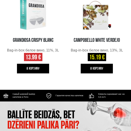
GRANDIOSA CRISPY BLANC
CAMPOBELLO WHITE VERDEJO
Bag-in-box белое вино, 11%, 3L
Bag-in-box белое вино, 13%, 3L
13.99 €
15.19 €
B КОРЗИНУ
B КОРЗИНУ
Самый широкий выбор
Клиенты оценивают нас на
Гарантия качества напитков
напитков в Риге
4,6 из 5