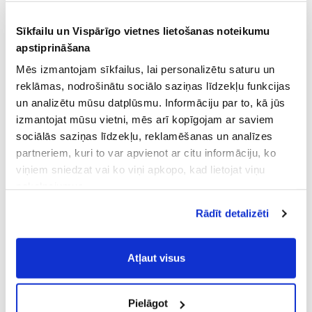
Sīkfailu un Vispārīgo vietnes lietošanas noteikumu
apstiprināšana
Mēs izmantojam sīkfailus, lai personalizētu saturu un
reklāmas, nodrošinātu sociālo saziņas līdzekļu funkcijas
un analizētu mūsu datplūsmu. Informāciju par to, kā jūs
izmantojat mūsu vietni, mēs arī kopīgojam ar saviem
sociālās saziņas līdzekļu, reklamēšanas un analīzes
partneriem, kuri to var apvienot ar citu informāciju, ko
viņiem sniedzat vai ko viņi apkopo, kad lietojat viņu
pakalpojumus.
Atļaujot nepieciešamos sīkfailus Jūs
Rādīt detalizēti
piekrītat
Vispārīgiem vietnes lietošanas
noteikumiem
(saīsināti - VVLN).
Atļaut visus
Pielāgot