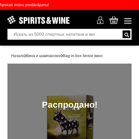
kati mūsu piedāvājumu!
Начало
Вина и шампанское
Bag-in-box белое вино
Распродано!