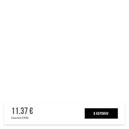
11.37 €
B КОРЗИНУ
Cena litrā 3.79 €/L