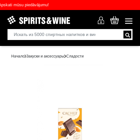
ati mūsu piedāvājumu!
Начало
Закуски и аксессуары
Сладости