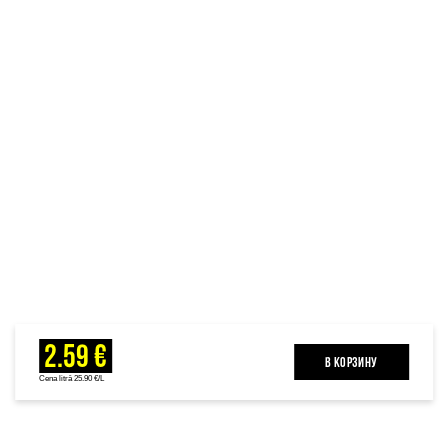
2.59 €
B КОРЗИНУ
Cena litrā 25.90 €/L