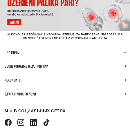
ALKOHOLA LIETOŠANAI IR NEGATĪVA IETEKME, TĀ PĀRDOŠANA, IEGĀDĀŠANĀS
UN NODOŠANA NEPILNGADĪGĀM PERSONĀM IR AIZLIEGTA
ГЛАВНОЕ
ОБСЛУЖИВАНИЕ МЕРОПРИЯТИЙ
РЕКВИЗИТЫ
ДРУГАЯ ИНФОРМАЦИЯ
МЫ В СОЦИАЛЬНЫХ СЕТЯХ