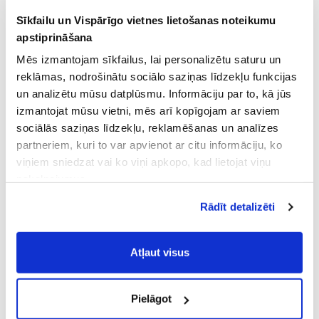
Sīkfailu un Vispārīgo vietnes lietošanas noteikumu
apstiprināšana
Mēs izmantojam sīkfailus, lai personalizētu saturu un
reklāmas, nodrošinātu sociālo saziņas līdzekļu funkcijas
un analizētu mūsu datplūsmu. Informāciju par to, kā jūs
izmantojat mūsu vietni, mēs arī kopīgojam ar saviem
sociālās saziņas līdzekļu, reklamēšanas un analīzes
partneriem, kuri to var apvienot ar citu informāciju, ko
viņiem sniedzat vai ko viņi apkopo, kad lietojat viņu
pakalpojumus.
Atļaujot nepieciešamos sīkfailus Jūs
Rādīt detalizēti
piekrītat
Vispārīgiem vietnes lietošanas
noteikumiem
(saīsināti - VVLN).
Atļaut visus
Pielāgot