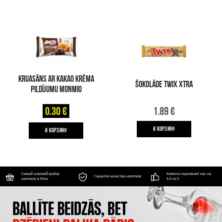
KRUASĀNS AR KAKAO KRĒMA
ŠOKOLĀDE TWIX XTRA
PILDĪJUMU MONMIO
0.30 €
1.89 €
B КОРЗИНУ
B КОРЗИНУ
Самый широкий выбор
Клиенты оценивают нас на
Гарантия качества напитков
напитков в Риге
4,6 из 5