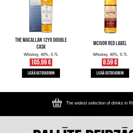
The image is illustrative, the actual appearance of the ite
SAATAT MYÖS PITÄÄ