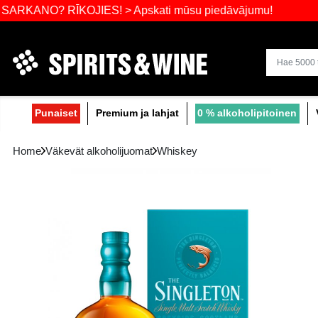
Laajin valik
? RĪKOJIES! > Apskati mūsu piedāvājumu!
Punaiset
Premium ja lahjat
0 % alko
Home
Väkevät alkoholijuomat
Whiskey