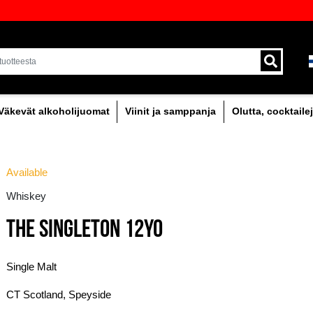
oima laadukkaita juomia Baltiassa
Toimitus kuriirilla ja 
alueella.
holipitoinen
Väkevät alkoholijuomat
Viinit
Available
Whiskey
THE SINGLETON 12Y