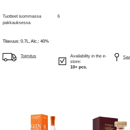
Single Malt
CT Scotland, Speyside
Tuotteet isommassa
6
pakkauksessa
Tilavuus: 0.7L, Alc.: 40%
Toimitus