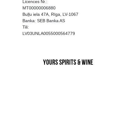
EGATĪVA IETEKME, TĀ PĀRDOŠA
AIZL