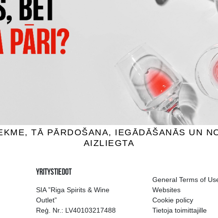
VOR RED LABEL
GLENMORANGIE ORIGINA
skey, 40%, 0.7L
Whiskey, 40%, 0.7L
8.59 €
36.99 €
SÄÄ OSTOSKORIIN
LISÄÄ OSTOSKORIIN
ion of drinks in Riga
Guarantee of quali