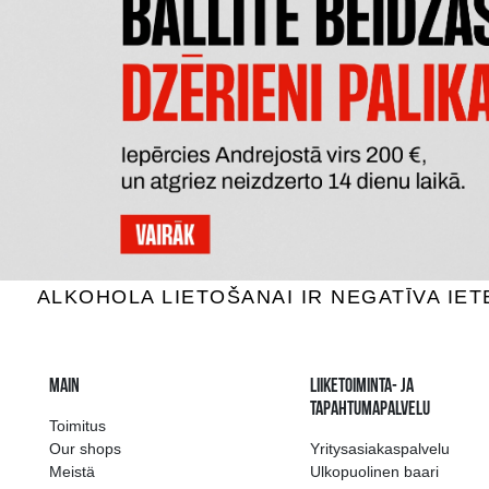
THE MACALLAN 12YO DOUBLE
MCI
CASK
Whiskey, 40%, 0.7L
Whi
105.99 €
LISÄÄ OSTOSKORIIN
LI
The widest select