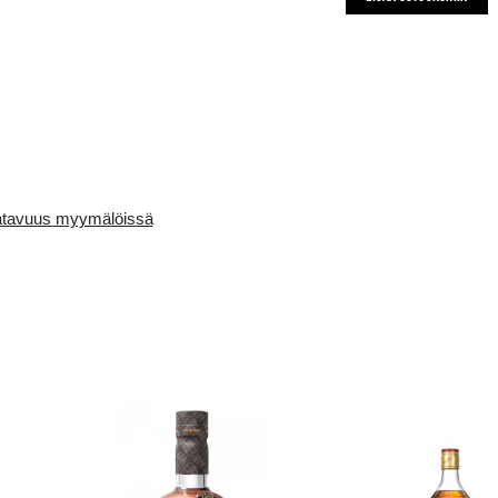
Availability in the e-
Saatavuus myymälö
store: