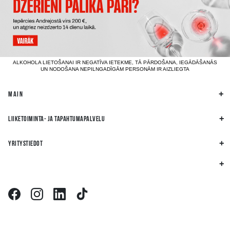
ALKOHOLA LIETOŠANAI IR NEGATĪVA IETEKME, TĀ PĀRDOŠANA, IEGĀDĀŠANĀS
UN NODOŠANA NEPILNGADĪGĀM PERSONĀM IR AIZLIEGTA
MAIN
LIIKETOIMINTA- JA TAPAHTUMAPALVELU
YRITYSTIEDOT