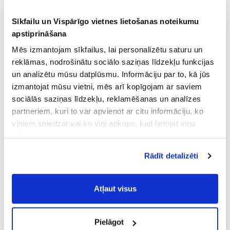
Sīkfailu un Vispārīgo vietnes lietošanas noteikumu
apstiprināšana
Mēs izmantojam sīkfailus, lai personalizētu saturu un
reklāmas, nodrošinātu sociālo saziņas līdzekļu funkcijas
un analizētu mūsu datplūsmu. Informāciju par to, kā jūs
izmantojat mūsu vietni, mēs arī kopīgojam ar saviem
sociālās saziņas līdzekļu, reklamēšanas un analīzes
partneriem, kuri to var apvienot ar citu informāciju, ko
viņiem sniedzat vai ko viņi apkopo, kad lietojat viņu
pakalpojumus.
Atļaujot nepieciešamos sīkfailus Jūs
Rādīt detalizēti
piekrītat
Vispārīgiem vietnes lietošanas
noteikumiem
(saīsināti - VVLN).
Atļaut visus
Pielāgot