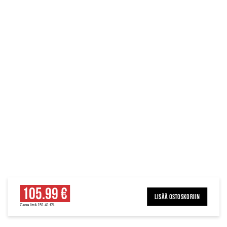
105.99 €
LISÄÄ OSTOSKORIIN
Cena litrā 151.41 €/L