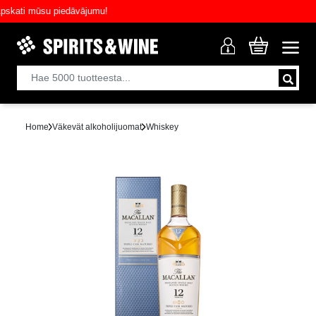
ati mūsu piedāvājumu!
Home
Väkevät alkoholijuomat
Whiskey