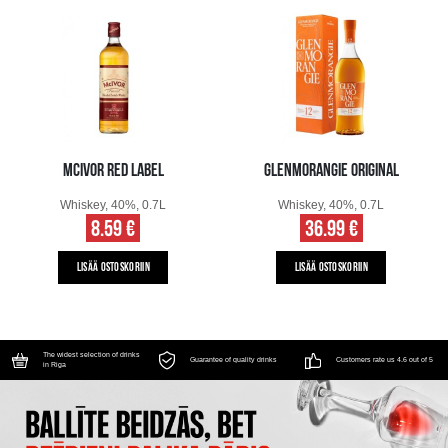
MCIVOR RED LABEL
GLENMORANGIE ORIGINAL
Whiskey, 40%, 0.7L
Whiskey, 40%, 0.7L
8.59 €
36.99 €
LISÄÄ OSTOSKORIIN
LISÄÄ OSTOSKORIIN
The widest selection of drinks
Guarantee of quality drinks
Customers rate us 4.6 out of 5
in Riga