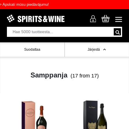
pskati mūsu piedāvājumu!
Suodattaa
Järjestä
Samppanja
(17 from 17)