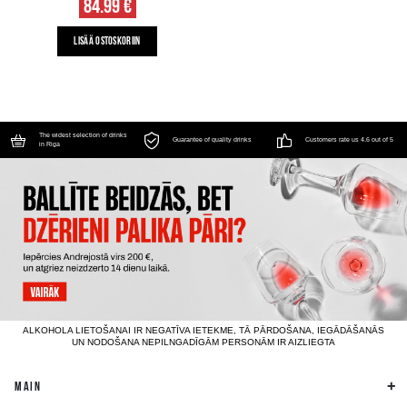
84.99 €
LISÄÄ OSTOSKORIIN
The widest selection of drinks
Guarantee of quality drinks
Customers rate us 4.6 out of 5
in Riga
ALKOHOLA LIETOŠANAI IR NEGATĪVA IETEKME, TĀ PĀRDOŠANA, IEGĀDĀŠANĀS
UN NODOŠANA NEPILNGADĪGĀM PERSONĀM IR AIZLIEGTA
MAIN