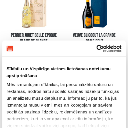
PERRIER JOUET BELLE EPOQUE
VEUVE CLICQOUT LA GRANDE
BLANC DE BLANCS
DAME BRUT
Champagne, 12.5%, 0.75L
Champagne, 12.5%, 0.75L
279.99 €
220.99 €
LISÄÄ OSTOSKORIIN
LISÄÄ OSTOSKORIIN
Sīkfailu un Vispārīgo vietnes lietošanas noteikumu
apstiprināšana
Mēs izmantojam sīkfailus, lai personalizētu saturu un
reklāmas, nodrošinātu sociālo saziņas līdzekļu funkcijas
un analizētu mūsu datplūsmu. Informāciju par to, kā jūs
izmantojat mūsu vietni, mēs arī kopīgojam ar saviem
sociālās saziņas līdzekļu, reklamēšanas un analīzes
partneriem, kuri to var apvienot ar citu informāciju, ko
viņiem sniedzat vai ko viņi apkopo, kad lietojat viņu
PIPER-HEIDSIECK BRUT