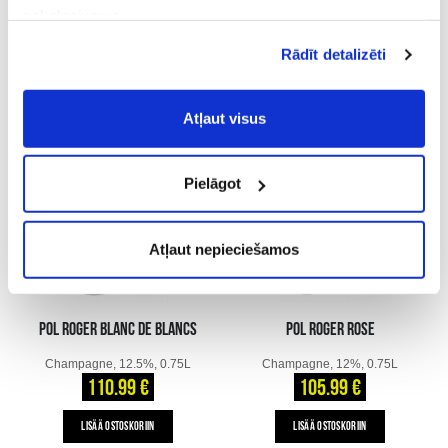
HENRI GIRAUD MV
pakalpojumus.
MAGNUM NIGHT
Atļaujot nepieciešamos sīkfailus Jūs
Champagne, 12%, 0.75L
Champagne, 12%, 1.5L
Rādīt detalizēti
piekrītat
Vispārīgiem vietnes lietošanas
131.99 €
207.99 €
noteikumiem
(saīsināti - VVLN).
LISÄÄ OSTOSKORIIN
LISÄÄ OSTOSKORIIN
Atļaut visus
Pielāgot
Atļaut nepieciešamos
POL ROGER BLANC DE BLANCS
POL ROGER ROSE
Champagne, 12.5%, 0.75L
Champagne, 12%, 0.75L
110.99 €
105.99 €
LISÄÄ OSTOSKORIIN
LISÄÄ OSTOSKORIIN