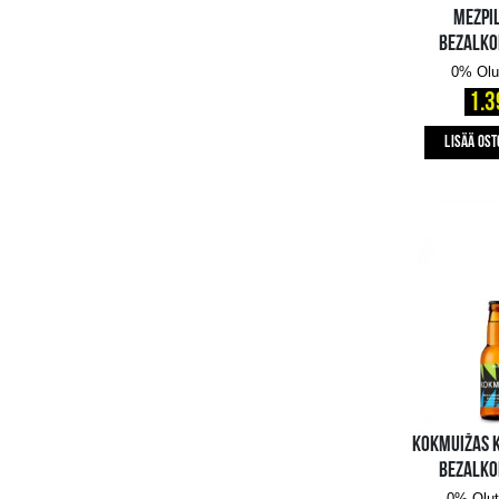
Alkaen
Aikeissa
Vahvista hinta
Tyhjennä kaikki suodattimet