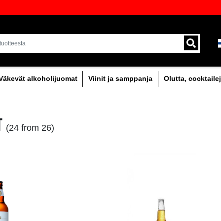
oima laadukkaita juomia Baltiassa
Toimitus kuriirilla ja 
alueella.
holipitoinen
Väkevät alkoholijuomat
Viinit
0% OLUT
(24 from 26)