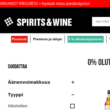
Laajin valik
RĪKOJIES! > Apskati mūsu piedāvājumu!
Punaiset
Premium ja lahjat
0 % alko
SUODATTAA
Äänenvoimakkuus