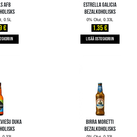
MEŽPILS AFB
BEZALKOHOLISKS
0% Olut, 0.5L
1.39 €