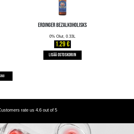
ALUS STŪRMANIS
APIŅOTAIS
BEZALKOHOLISKS
0% Olut, 0.5L
1.79 €
LISÄÄ OSTOSKORIIN