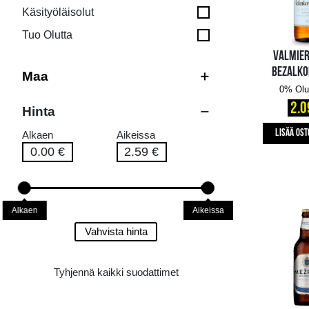
Tyyppi
Alkoholiton
Käsityöläisolut
Tuo Olutta
Maa
Hinta
Alkaen
Aikeissa
0.00 €
2.59 €