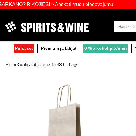
Laajin valik
? RĪKOJIES! > Apskati mūsu piedāvājumu!
Punaiset
Premium ja lahjat
0 % alko
Home
Välipalat ja asusteet
Gift bags