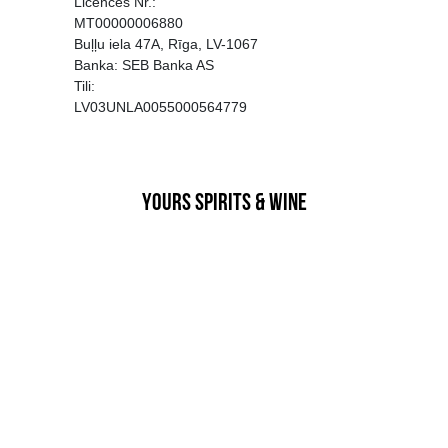
EGATĪVA IETEKME, TĀ PĀRDOŠA
AIZL