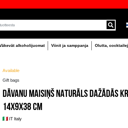
oima laadukkaita juomia Baltiassa
Toimitus kuriirilla ja 
alueella.
holipitoinen
Väkevät alkoholijuomat
Viinit
Available
Gift bags
DĀVANU MAISIŅŠ N