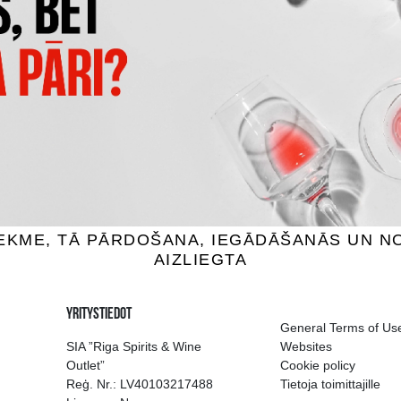
 MAISIŅŠ PUDELĒM
DĀVANU KASTE BALTA
19X9X38CM
1.49 €
3.69 €
LISÄÄ OSTOSKORIIN
SÄÄ OSTOSKORIIN
ion of drinks in Riga
Guarantee of quali