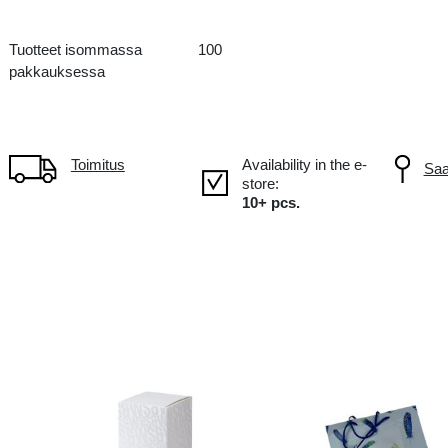
14X9X38 CM
IT Italy
Tuotteet isommassa
100
pakkauksessa
Toimitus