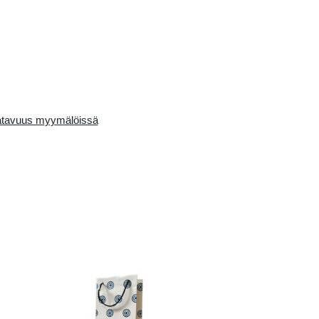
Availability in the e-
Saatavuus myymälö
store:
10+ pcs.