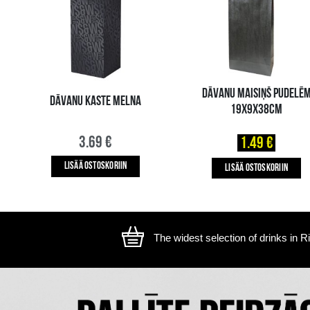
The image is illustrative, the actual appearance of the ite
SAATAT MYÖS PITÄÄ