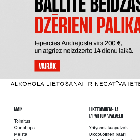
DĀVANU
DĀVANU KASTE MELNA
3.69 €
LISÄÄ OSTOSKORIIN
LI
The widest select