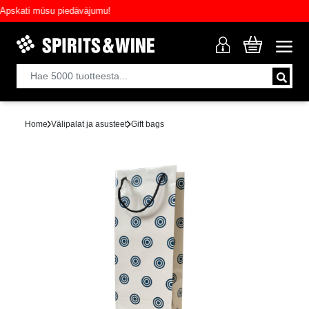
skati mūsu piedāvājumu!
Home
Välipalat ja asusteet
Gift bags