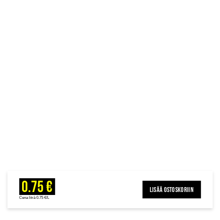
0.75 €
LISÄÄ OSTOSKORIIN
Cena litrā 0.75 €/L