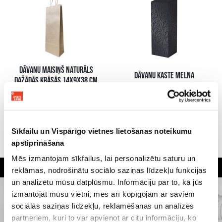
DĀVANU MAISIŅŠ NATURĀLS
DĀVANU KASTE MELNA
DAŽĀDĀS KRĀSĀS 14X9X38 CM
1.05 €
3.69 €
LISÄÄ OSTOSKORIIN
LISÄÄ OSTOSKORIIN
Sīkfailu un Vispārīgo vietnes lietošanas noteikumu
apstiprināšana
Mēs izmantojam sīkfailus, lai personalizētu saturu un
The widest selection of drinks
Guarantee of quality drinks
Customers rate us 4.6 out of 5
reklāmas, nodrošinātu sociālo saziņas līdzekļu funkcijas
in Riga
un analizētu mūsu datplūsmu. Informāciju par to, kā jūs
izmantojat mūsu vietni, mēs arī kopīgojam ar saviem
sociālās saziņas līdzekļu, reklamēšanas un analīzes
partneriem, kuri to var apvienot ar citu informāciju, ko