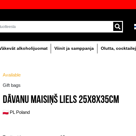
oima laadukkaita juomia Baltiassa
Toimitus kuriirilla ja 
alueella.
holipitoinen
Väkevät alkoholijuomat
Viinit
Available
Gift bags
DĀVANU MAISIŅŠ L