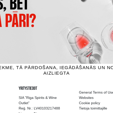
DĀVANU MAISIŅŠ PUDEL
NU KASTE MELNA
19X9X38CM
3.69 €
1.49 €
SÄÄ OSTOSKORIIN
LISÄÄ OSTOSKORIIN
ion of drinks in Riga
Guarantee of quali