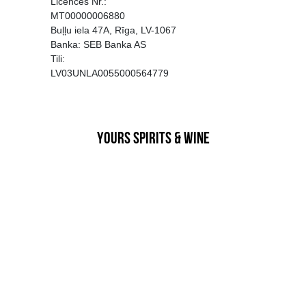
EGATĪVA IETEKME, TĀ PĀRDOŠA
AIZL