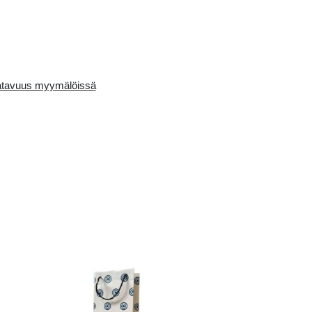
Availability in the e-
Saatavuus myymälö
store:
10+ pcs.