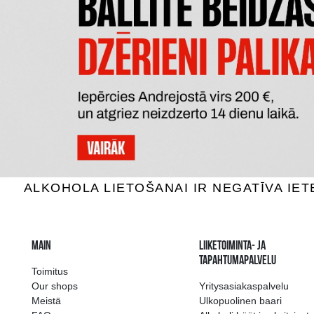
DĀVANU MAISIŅŠ NATURĀLS
DĀVA
DAŽĀDĀS KRĀSĀS 14X9X38 CM
1.05 €
LI
LISÄÄ OSTOSKORIIN
The widest select