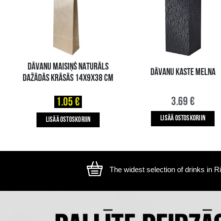
The image is illustrative, the actual appearance of the ite
SAATAT MYÖS PITÄÄ