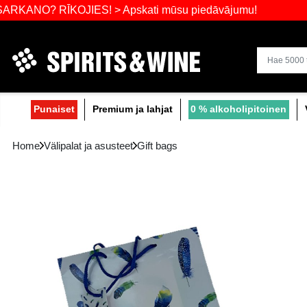
Laajin valik
O? RĪKOJIES! > Apskati mūsu piedāvājumu!
Punaiset
Premium ja lahjat
0 % alko
Home
Välipalat ja asusteet
Gift bags