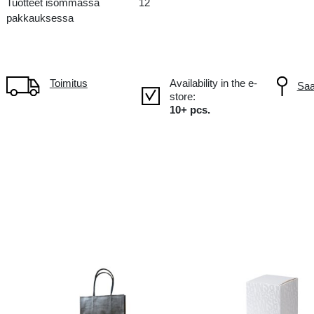
PL Poland
Tuotteet isommassa
12
pakkauksessa
Toimitus