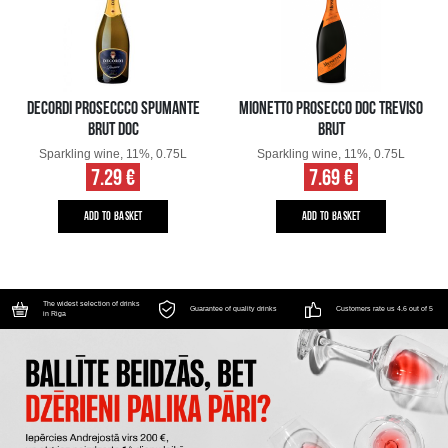
DECORDI PROSECCCO SPUMANTE
MIONETTO PROSECCO DOC TREVISO
BRUT DOC
BRUT
Sparkling wine, 11%, 0.75L
Sparkling wine, 11%, 0.75L
7.29 €
7.69 €
ADD TO BASKET
ADD TO BASKET
The widest selection of drinks
Guarantee of quality drinks
Customers rate us 4.6 out of 5
in Riga