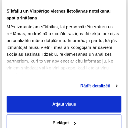
Sīkfailu un Vispārīgo vietnes lietošanas noteikumu
apstiprināšana
Mēs izmantojam sīkfailus, lai personalizētu saturu un
reklāmas, nodrošinātu sociālo saziņas līdzekļu funkcijas
un analizētu mūsu datplūsmu. Informāciju par to, kā jūs
izmantojat mūsu vietni, mēs arī kopīgojam ar saviem
sociālās saziņas līdzekļu, reklamēšanas un analīzes
partneriem, kuri to var apvienot ar citu informāciju, ko
viņiem sniedzat vai ko viņi apkopo, kad lietojat viņu
pakalpojumus.
Atļaujot nepieciešamos sīkfailus Jūs
Rādīt detalizēti
piekrītat
Vispārīgiem vietnes lietošanas
noteikumiem
(saīsināti - VVLN).
Atļaut visus
Pielāgot