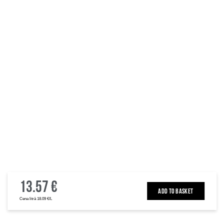
13.57 €
ADD TO BASKET
Cena litrā 18.09 €/L