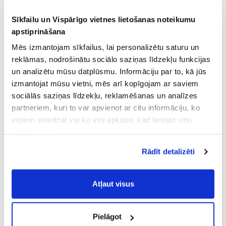
Sīkfailu un Vispārīgo vietnes lietošanas noteikumu
apstiprināšana
Mēs izmantojam sīkfailus, lai personalizētu saturu un
reklāmas, nodrošinātu sociālo saziņas līdzekļu funkcijas
un analizētu mūsu datplūsmu. Informāciju par to, kā jūs
izmantojat mūsu vietni, mēs arī kopīgojam ar saviem
sociālās saziņas līdzekļu, reklamēšanas un analīzes
partneriem, kuri to var apvienot ar citu informāciju, ko
viņiem sniedzat vai ko viņi apkopo, kad lietojat viņu
pakalpojumus.
Atļaujot nepieciešamos sīkfailus Jūs
Rādīt detalizēti
piekrītat
Vispārīgiem vietnes lietošanas
noteikumiem
(saīsināti - VVLN).
Atļaut visus
Pielāgot