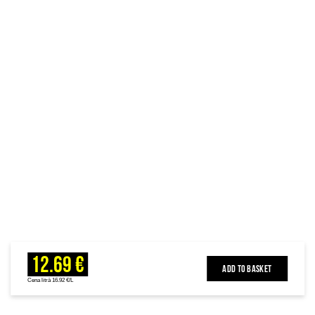
12.69 €
ADD TO BASKET
Cena litrā 16.92 €/L