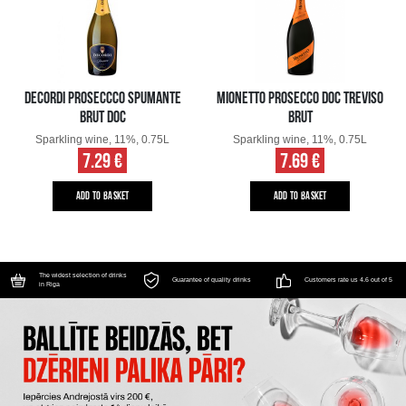
DECORDI PROSECCCO SPUMANTE
MIONETTO PROSECCO DOC TREVISO
BRUT DOC
BRUT
Sparkling wine, 11%, 0.75L
Sparkling wine, 11%, 0.75L
7.29 €
7.69 €
ADD TO BASKET
ADD TO BASKET
The widest selection of drinks
Guarantee of quality drinks
Customers rate us 4.6 out of 5
in Riga