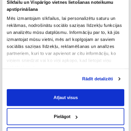
Sīkfailu un Vispārīgo vietnes lietošanas noteikumu
apstiprināšana
Mēs izmantojam sīkfailus, lai personalizētu saturu un
reklāmas, nodrošinātu sociālo saziņas līdzekļu funkcijas
un analizētu mūsu datplūsmu. Informāciju par to, kā jūs
izmantojat mūsu vietni, mēs arī kopīgojam ar saviem
sociālās saziņas līdzekļu, reklamēšanas un analīzes
partneriem, kuri to var apvienot ar citu informāciju, ko
viņiem sniedzat vai ko viņi apkopo, kad lietojat viņu
pakalpojumus.
Atļaujot nepieciešamos sīkfailus Jūs
Rādīt detalizēti
piekrītat
Vispārīgiem vietnes lietošanas
noteikumiem
(saīsināti - VVLN).
Atļaut visus
Pielāgot