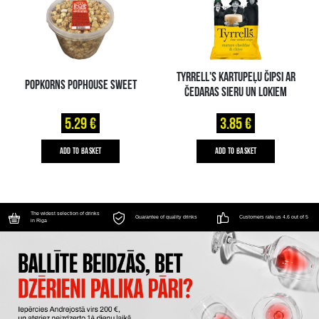
TYRRELL'S KARTUPEĻU ČIPSI AR
POPKORNS POPHOUSE SWEET
ČEDARAS SIERU UN LOKIEM
5.29 €
3.85 €
ADD TO BASKET
ADD TO BASKET
The widest selection of drinks
Guarantee of quality drinks
Customers rate us 4.6 out of 5
in Riga