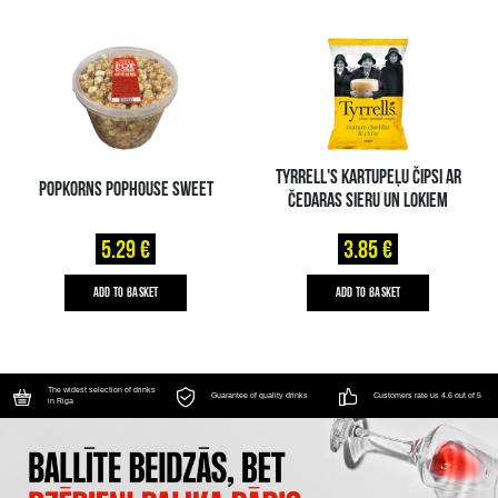
TYRRELL'S KARTUPEĻU ČIPSI AR
POPKORNS POPHOUSE SWEET
ČEDARAS SIERU UN LOKIEM
5.29 €
3.85 €
ADD TO BASKET
ADD TO BASKET
The widest selection of drinks
Guarantee of quality drinks
Customers rate us 4.6 out of 5
in Riga