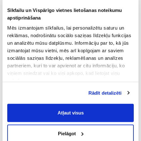
Sīkfailu un Vispārīgo vietnes lietošanas noteikumu
apstiprināšana
Mēs izmantojam sīkfailus, lai personalizētu saturu un
reklāmas, nodrošinātu sociālo saziņas līdzekļu funkcijas
un analizētu mūsu datplūsmu. Informāciju par to, kā jūs
izmantojat mūsu vietni, mēs arī kopīgojam ar saviem
sociālās saziņas līdzekļu, reklamēšanas un analīzes
partneriem, kuri to var apvienot ar citu informāciju, ko
viņiem sniedzat vai ko viņi apkopo, kad lietojat viņu
pakalpojumus.
Atļaujot nepieciešamos sīkfailus Jūs
Rādīt detalizēti
piekrītat
Vispārīgiem vietnes lietošanas
noteikumiem
(saīsināti - VVLN).
Atļaut visus
Pielāgot