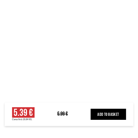
5.39 €
6.99 €
ADD TO BASKET
Cena litrā 16.84 €/L