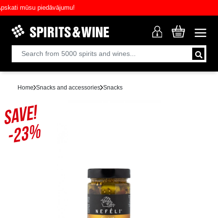
ati mūsu piedāvājumu!
Home
Snacks and accessories
Snacks
SAVE!
-23%