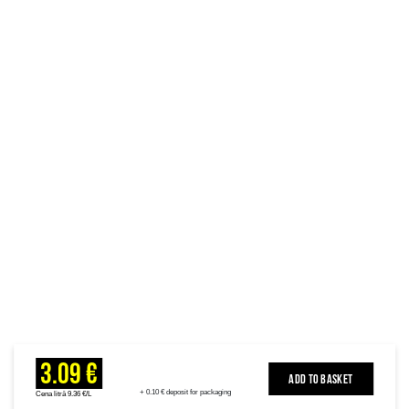
3.09 €
ADD TO BASKET
+ 0.10 € deposit for packaging
Cena litrā 9.36 €/L