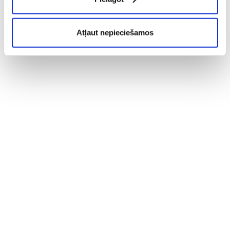
Atļaut nepieciešamos