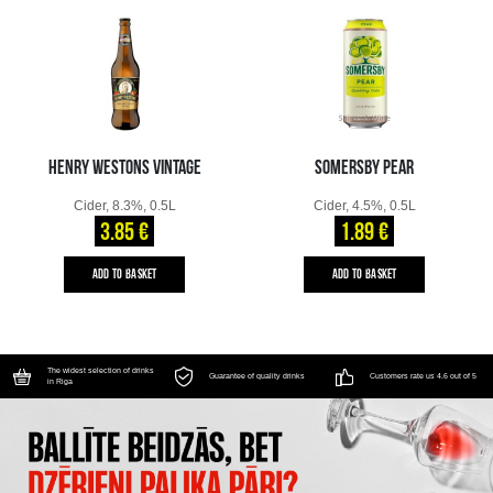
HENRY WESTONS VINTAGE
SOMERSBY PEAR
Cider, 8.3%, 0.5L
Cider, 4.5%, 0.5L
3.85 €
1.89 €
ADD TO BASKET
ADD TO BASKET
The widest selection of drinks
Guarantee of quality drinks
Customers rate us 4.6 out of 5
in Riga