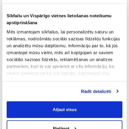
Sīkfailu un Vispārīgo vietnes lietošanas noteikumu
apstiprināšana
Mēs izmantojam sīkfailus, lai personalizētu saturu un
reklāmas, nodrošinātu sociālo saziņas līdzekļu funkcijas
un analizētu mūsu datplūsmu. Informāciju par to, kā jūs
izmantojat mūsu vietni, mēs arī kopīgojam ar saviem
sociālās saziņas līdzekļu, reklamēšanas un analīzes
partneriem, kuri to var apvienot ar citu informāciju, ko
viņiem sniedzat vai ko viņi apkopo, kad lietojat viņu
pakalpojumus.
Atļaujot nepieciešamos sīkfailus Jūs
Rādīt detalizēti
piekrītat
Vispārīgiem vietnes lietošanas
noteikumiem
(saīsināti - VVLN).
Atļaut visus
Pielāgot